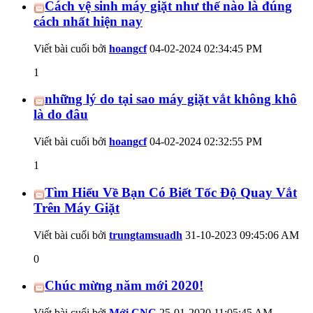
Cách vệ sinh máy giặt như thế nào là đúng
cách nhất hiện nay
Viết bài cuối bởi
hoangcf
04-02-2024
02:34:45 PM
1
những lý do tại sao máy giặt vắt không khô
là do đâu
Viết bài cuối bởi
hoangcf
04-02-2024
02:32:55 PM
1
Tìm Hiểu Về Bạn Có Biết Tốc Độ Quay Vắt
Trên Máy Giặt
Viết bài cuối bởi
trungtamsuadh
31-10-2023
09:45:06 AM
0
Chúc mừng năm mới 2020!
Viết bài cuối bởi
Mới CNC
25-01-2020
11:05:45 AM