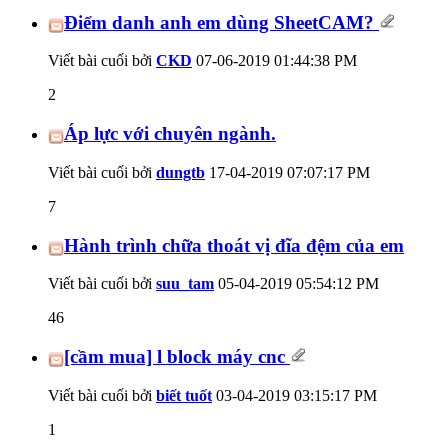
Điểm danh anh em dùng SheetCAM?
Viết bài cuối bởi
CKD
07-06-2019
01:44:38 PM
2
Áp lực với chuyên ngành.
Viết bài cuối bởi
dungtb
17-04-2019
07:07:17 PM
7
Hành trình chữa thoát vị đĩa đệm của em
Viết bài cuối bởi
suu_tam
05-04-2019
05:54:12 PM
46
[cầm mua] l block máy cnc
Viết bài cuối bởi
biết tuốt
03-04-2019
03:15:17 PM
1