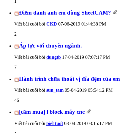
1
Điểm danh anh em dùng SheetCAM?
Viết bài cuối bởi
CKD
07-06-2019
01:44:38 PM
2
Áp lực với chuyên ngành.
Viết bài cuối bởi
dungtb
17-04-2019
07:07:17 PM
7
Hành trình chữa thoát vị đĩa đệm của em
Viết bài cuối bởi
suu_tam
05-04-2019
05:54:12 PM
46
[cầm mua] l block máy cnc
Viết bài cuối bởi
biết tuốt
03-04-2019
03:15:17 PM