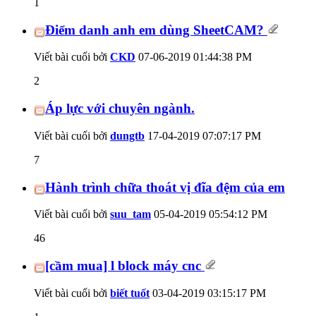
1
Điểm danh anh em dùng SheetCAM?
Viết bài cuối bởi
CKD
07-06-2019
01:44:38 PM
2
Áp lực với chuyên ngành.
Viết bài cuối bởi
dungtb
17-04-2019
07:07:17 PM
7
Hành trình chữa thoát vị đĩa đệm của em
Viết bài cuối bởi
suu_tam
05-04-2019
05:54:12 PM
46
[cầm mua] l block máy cnc
Viết bài cuối bởi
biết tuốt
03-04-2019
03:15:17 PM