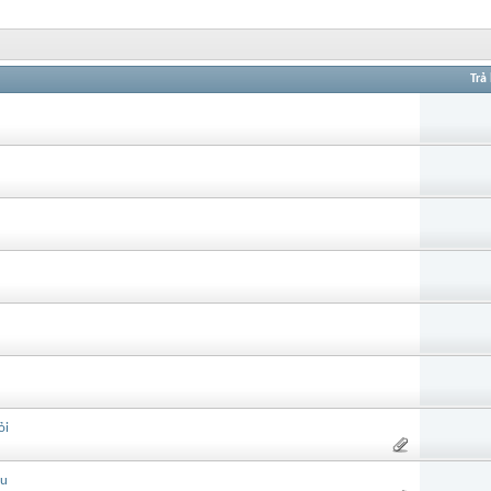
Trả 
ỏi
ầu