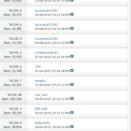
Xem: 20,828
12-08-2019,
02:45:11 PM
Trả lời: 0
lucasyeah12345
Xem: 16,572
09-08-2019,
03:21:50 PM
Trả lời: 0
lucasyeah12345
Xem: 16,382
09-08-2019,
03:14:48 PM
Trả lời: 0
lucasyeah12345
Xem: 14,704
09-08-2019,
03:01:10 PM
Trả lời: 1
minhphuong167
Xem: 32,993
07-06-2019,
02:25:26 PM
Trả lời: 2
CKD
Xem: 22,548
07-06-2019,
01:44:38 PM
Trả lời: 7
dungtb
Xem: 42,301
17-04-2019,
07:07:17 PM
Trả lời: 46
suu_tam
Xem: 165,304
05-04-2019,
05:54:12 PM
Trả lời: 1
biết tuốt
Xem: 28,129
03-04-2019,
03:15:17 PM
Trả lời: 6
lynlyn1991
Xem: 36,856
03-04-2019,
10:06:50 AM