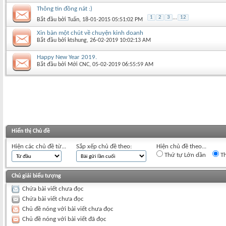
Thông tin đồng nát :)
1
2
3
...
12
Bắt đầu bởi
Tuấn
‎, 18-01-2015 05:51:02 PM
Xin bàn một chút về chuyện kinh doanh
Bắt đầu bởi
ktshung
‎, 26-02-2019 10:02:13 AM
Happy New Year 2019.
Bắt đầu bởi
Mới CNC
‎, 05-02-2019 06:55:59 AM
Hiển thị Chủ đề
Hiện các chủ đề từ...
Sắp xếp chủ đề theo:
Hiện chủ đề theo...
Thứ tự Lớn dần
Th
Chú giải biểu tượng
Chứa bài viết chưa đọc
Chứa bài viết chưa đọc
Chủ đề nóng với bài viết chưa đọc
Chủ đề nóng với bài viết đã đọc