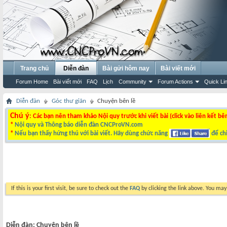
Trang chủ
Diễn đàn
Bài gửi hôm nay
Bài viết mới
Forum Home
Bài viết mới
FAQ
Lịch
Community
Forum Actions
Quick Li
Diễn đàn
Góc thư giãn
Chuyện bên lề
Chú ý
: Các bạn nên tham khảo Nội quy trước khi viết bài (click vào liên kết bê
*
Nội quy và Thông báo diễn đàn CNCProVN.com
*
Nếu bạn thấy hứng thú với bài viết. Hãy dùng chức năng
để chi
If this is your first visit, be sure to check out the
FAQ
by clicking the link above. You ma
Diễn đàn:
Chuyện bên lề