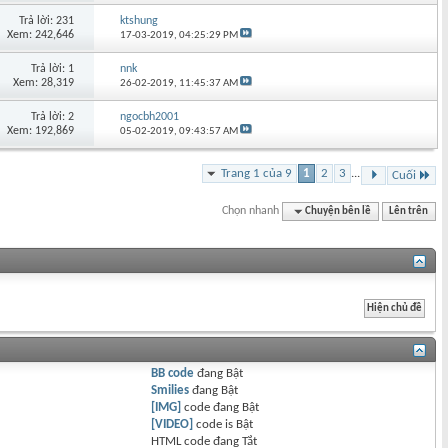
Trả lời: 231
ktshung
Xem: 242,646
17-03-2019,
04:25:29 PM
Trả lời: 1
nnk
Xem: 28,319
26-02-2019,
11:45:37 AM
Trả lời: 2
ngocbh2001
Xem: 192,869
05-02-2019,
09:43:57 AM
Trang 1 của 9
1
2
3
...
Cuối
Chọn nhanh
Chuyện bên lề
Lên trên
BB code
đang
Bật
Smilies
đang
Bật
[IMG]
code đang
Bật
[VIDEO]
code is
Bật
HTML code đang
Tắt