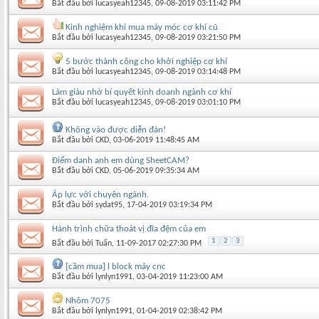
Bắt đầu bởi
lucasyeah12345
‎, 09-08-2019 03:11:42 PM
Kinh nghiệm khi mua máy móc cơ khí cũ
Bắt đầu bởi
lucasyeah12345
‎, 09-08-2019 03:21:50 PM
5 bước thành công cho khởi nghiệp cơ khí
Bắt đầu bởi
lucasyeah12345
‎, 09-08-2019 03:14:48 PM
Làm giàu nhờ bí quyết kinh doanh ngành cơ khí
Bắt đầu bởi
lucasyeah12345
‎, 09-08-2019 03:01:10 PM
Không vào được diễn đàn!
Bắt đầu bởi
CKD
‎, 03-06-2019 11:48:45 AM
Điểm danh anh em dùng SheetCAM?
Bắt đầu bởi
CKD
‎, 05-06-2019 09:35:34 AM
Áp lực với chuyên ngành.
Bắt đầu bởi
sydat95
‎, 17-04-2019 03:19:34 PM
Hành trình chữa thoát vị đĩa đệm của em
1
2
3
Bắt đầu bởi
Tuấn
‎, 11-09-2017 02:27:30 PM
[cầm mua] l block máy cnc
Bắt đầu bởi
lynlyn1991
‎, 03-04-2019 11:23:00 AM
Nhôm 7075
Bắt đầu bởi
lynlyn1991
‎, 01-04-2019 02:38:42 PM