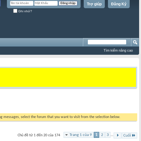
Trợ giúp
Đăng Ký
Ghi nhớ?
Tìm kiếm nâng cao
ing messages, select the forum that you want to visit from the selection below.
Trang 1 của 9
1
2
3
...
Chủ đề từ 1 đến 20 của 174
Cuối