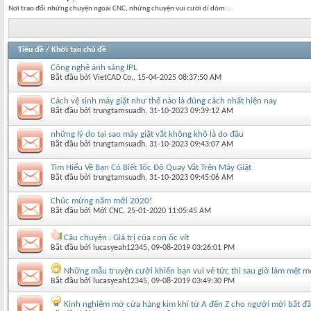
Nơi trao đổi những chuyện ngoài CNC, những chuyện vui cười dí dỏm...
Tiêu đề
/
Khởi tạo chủ đề
Công nghệ ánh sáng IPL
Bắt đầu bởi
VietCAD Co.
‎, 15-04-2025 08:37:50 AM
Cách vệ sinh máy giặt như thế nào là đúng cách nhất hiện nay
Bắt đầu bởi
trungtamsuadh
‎, 31-10-2023 09:39:12 AM
những lý do tại sao máy giặt vắt không khô là do đâu
Bắt đầu bởi
trungtamsuadh
‎, 31-10-2023 09:43:07 AM
Tìm Hiểu Về Bạn Có Biết Tốc Độ Quay Vắt Trên Máy Giặt
Bắt đầu bởi
trungtamsuadh
‎, 31-10-2023 09:45:06 AM
Chúc mừng năm mới 2020!
Bắt đầu bởi
Mới CNC
‎, 25-01-2020 11:05:45 AM
Câu chuyện : Giá trị của con ốc vít
Bắt đầu bởi
lucasyeah12345
‎, 09-08-2019 03:26:01 PM
Những mẫu truyện cười khiến bạn vui vẻ tức thì sau giờ làm mệt m
Bắt đầu bởi
lucasyeah12345
‎, 09-08-2019 03:49:30 PM
Kinh nghiệm mở cửa hàng kim khí từ A đến Z cho người mới bắt đ