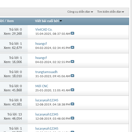
Công cụ diễn đàn
Tìm kiếm diễn đàn
lời
/
Xem
Viết bài cuối bởi
Trả lời: 0
VietCAD Co.
Xem: 29,268
15-04-2025,
08:37:50 AM
Trả lời: 1
hoangcf
Xem: 62,679
04-02-2024,
02:34:45 PM
Trả lời: 1
hoangcf
Xem: 16,006
04-02-2024,
02:32:55 PM
Trả lời: 0
trungtamsuadh
Xem: 18,010
31-10-2023,
09:45:06 AM
Trả lời: 0
Mới CNC
Xem: 45,868
25-01-2020,
11:05:45 AM
Trả lời: 8
lucasyeah12345
Xem: 43,581
12-08-2019,
04:18:38 PM
Trả lời: 13
lucasyeah12345
Xem: 46,054
12-08-2019,
03:48:00 PM
Trả lời: 1
lucasyeah12345