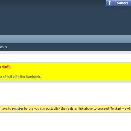
nks
n dưới).
a sẻ bài viết lên facebook
.
y have to
register
before you can post: click the register link above to proceed. To start view