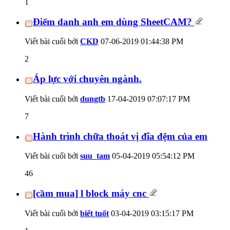
1
Điểm danh anh em dùng SheetCAM?
Viết bài cuối bởi
CKD
07-06-2019
01:44:38 PM
2
Áp lực với chuyên ngành.
Viết bài cuối bởi
dungtb
17-04-2019
07:07:17 PM
7
Hành trình chữa thoát vị đĩa đệm của em
Viết bài cuối bởi
suu_tam
05-04-2019
05:54:12 PM
46
[cầm mua] l block máy cnc
Viết bài cuối bởi
biết tuốt
03-04-2019
03:15:17 PM