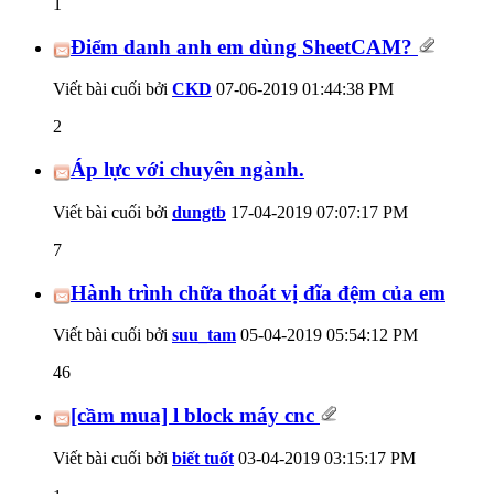
1
Điểm danh anh em dùng SheetCAM?
Viết bài cuối bởi
CKD
07-06-2019
01:44:38 PM
2
Áp lực với chuyên ngành.
Viết bài cuối bởi
dungtb
17-04-2019
07:07:17 PM
7
Hành trình chữa thoát vị đĩa đệm của em
Viết bài cuối bởi
suu_tam
05-04-2019
05:54:12 PM
46
[cầm mua] l block máy cnc
Viết bài cuối bởi
biết tuốt
03-04-2019
03:15:17 PM