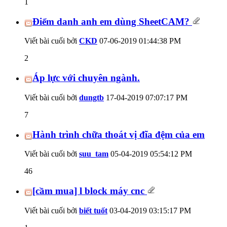
1
Điểm danh anh em dùng SheetCAM?
Viết bài cuối bởi
CKD
07-06-2019
01:44:38 PM
2
Áp lực với chuyên ngành.
Viết bài cuối bởi
dungtb
17-04-2019
07:07:17 PM
7
Hành trình chữa thoát vị đĩa đệm của em
Viết bài cuối bởi
suu_tam
05-04-2019
05:54:12 PM
46
[cầm mua] l block máy cnc
Viết bài cuối bởi
biết tuốt
03-04-2019
03:15:17 PM