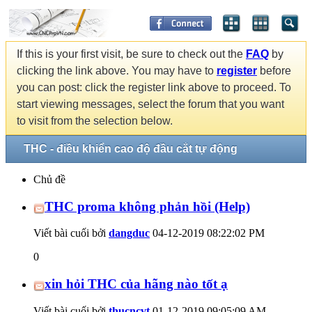
If this is your first visit, be sure to check out the
FAQ
by
clicking the link above. You may have to
register
before
you can post: click the register link above to proceed. To
start viewing messages, select the forum that you want
to visit from the selection below.
THC - điều khiển cao độ đầu cắt tự động
Chủ đề
THC proma không phản hồi (Help)
Viết bài cuối bởi
dangduc
04-12-2019
08:22:02 PM
0
xin hỏi THC của hãng nào tốt ạ
Viết bài cuối bởi
thucncvt
01-12-2019
09:05:09 AM