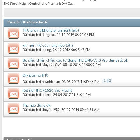
THC (Torch Height Control) cho Plasma & Oxy-Gas
Tiêu đề
/
Khởi tạo chủ đề
THC proma không phản hồi (Help)
Bắt đầu bởi
dangduc
‎, 04-12-2019 08:22:02 PM
xin hỏi THC của hãng nào tốt ạ
Bắt đầu bởi
cuong
‎, 28-12-2018 06:25:47 PM
Bộ điều khiển chiều cao tự động THC EMC-V2.0 Pro dùng rất ok
Bắt đầu bởi
Máy cắt CNC
‎, 08-10-2018 04:00:22 PM
Diy plasma THC
1
2
Bắt đầu bởi
huynhbacan
‎, 03-05-2017 11:30:48 PM
Kết nối THC F1620 vào Mach3
Bắt đầu bởi
solero
‎, 24-04-2017 01:21:21 PM
Thc nào dùng ok.
Bắt đầu bởi
thuyên1982
‎, 30-09-2014 09:44:54 AM