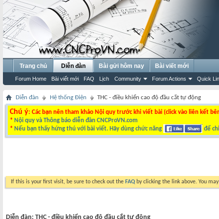
Trang chủ
Diễn đàn
Bài gửi hôm nay
Bài viết mới
Forum Home
Bài viết mới
FAQ
Lịch
Community
Forum Actions
Quick Li
Diễn đàn
Hệ thống Điện
THC - điều khiển cao độ đầu cắt tự động
Chú ý
: Các bạn nên tham khảo Nội quy trước khi viết bài (click vào liên kết bê
*
Nội quy và Thông báo diễn đàn CNCProVN.com
*
Nếu bạn thấy hứng thú với bài viết. Hãy dùng chức năng
để chi
If this is your first visit, be sure to check out the
FAQ
by clicking the link above. You ma
Diễn đàn:
THC - điều khiển cao độ đầu cắt tự động