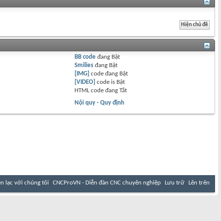
BB code
đang
Bật
Smilies
đang
Bật
[IMG]
code đang
Bật
[VIDEO]
code is
Bật
HTML code đang
Tắt
Nội quy - Quy định
ên lạc với chúng tôi
CNCProVN - Diễn đàn CNC chuyên nghiệp
Lưu trữ
Lên trên