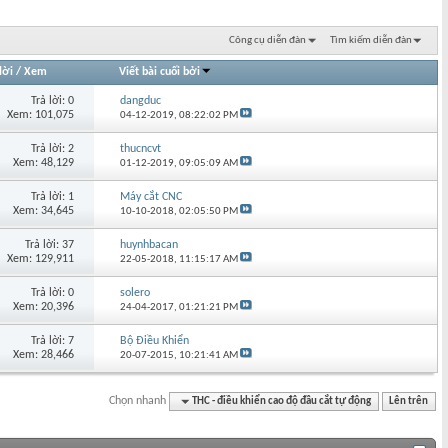
Công cụ diễn đàn
Tìm kiếm diễn đàn
lời
/
Xem
Viết bài cuối bởi
Trả lời: 0
dangduc
Xem: 101,075
04-12-2019,
08:22:02 PM
Trả lời: 2
thucncvt
Xem: 48,129
01-12-2019,
09:05:09 AM
Trả lời: 1
Máy cắt CNC
Xem: 34,645
10-10-2018,
02:05:50 PM
Trả lời: 37
huynhbacan
Xem: 129,911
22-05-2018,
11:15:17 AM
Trả lời: 0
solero
Xem: 20,396
24-04-2017,
01:21:21 PM
Trả lời: 7
Bộ Điều Khiển
Xem: 28,466
20-07-2015,
10:21:41 AM
Chọn nhanh
THC - điều khiển cao độ đầu cắt tự động
Lên trên