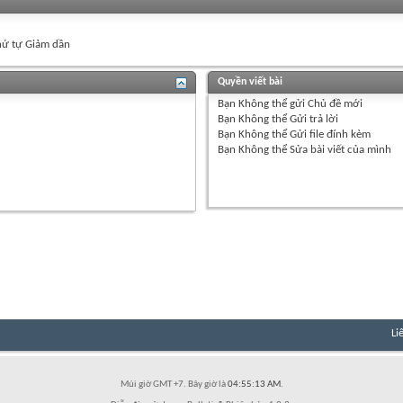
ứ tự Giảm dần
Quyền viết bài
Bạn
Không thể
gửi Chủ đề mới
Bạn
Không thể
Gửi trả lời
Bạn
Không thể
Gửi file đính kèm
Bạn
Không thể
Sửa bài viết của mình
Li
Múi giờ GMT +7. Bây giờ là
04:55:13 AM
.