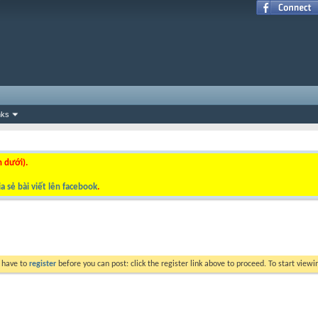
nks
n dưới).
a sẻ bài viết lên facebook
.
y have to
register
before you can post: click the register link above to proceed. To start view