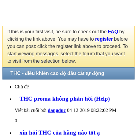
If this is your first visit, be sure to check out the
FAQ
by
clicking the link above. You may have to
register
before
you can post: click the register link above to proceed. To
start viewing messages, select the forum that you want
to visit from the selection below.
THC - điều khiển cao độ đầu cắt tự động
Chủ đề
THC proma không phản hồi (Help)
Viết bài cuối bởi
dangduc
04-12-2019
08:22:02 PM
0
xin hỏi THC của hãng nào tốt ạ