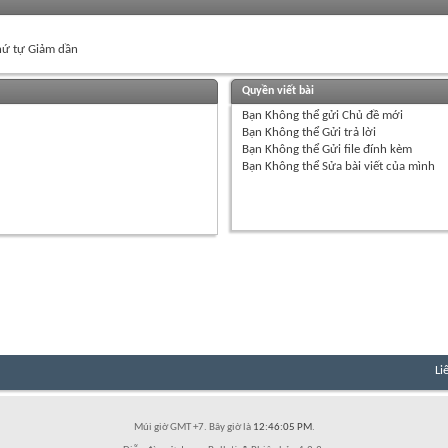
ứ tự Giảm dần
Quyền viết bài
Bạn
Không thể
gửi Chủ đề mới
Bạn
Không thể
Gửi trả lời
Bạn
Không thể
Gửi file đính kèm
Bạn
Không thể
Sửa bài viết của mình
Li
Múi giờ GMT +7. Bây giờ là
12:46:05 PM
.