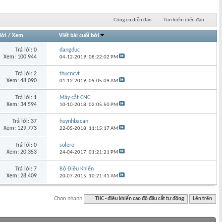
Công cụ diễn đàn
Tìm kiếm diễn đàn
lời
/
Xem
Viết bài cuối bởi
Trả lời: 0
dangduc
Xem: 100,944
04-12-2019,
08:22:02 PM
Trả lời: 2
thucncvt
Xem: 48,090
01-12-2019,
09:05:09 AM
Trả lời: 1
Máy cắt CNC
Xem: 34,594
10-10-2018,
02:05:50 PM
Trả lời: 37
huynhbacan
Xem: 129,773
22-05-2018,
11:15:17 AM
Trả lời: 0
solero
Xem: 20,353
24-04-2017,
01:21:21 PM
Trả lời: 7
Bộ Điều Khiển
Xem: 28,409
20-07-2015,
10:21:41 AM
Chọn nhanh
THC - điều khiển cao độ đầu cắt tự động
Lên trên