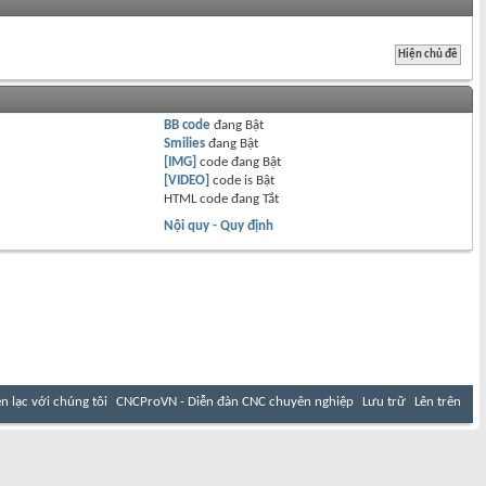
BB code
đang
Bật
Smilies
đang
Bật
[IMG]
code đang
Bật
[VIDEO]
code is
Bật
HTML code đang
Tắt
Nội quy - Quy định
ên lạc với chúng tôi
CNCProVN - Diễn đàn CNC chuyên nghiệp
Lưu trữ
Lên trên