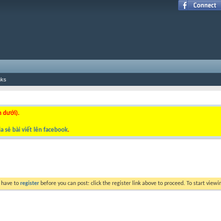
nks
n dưới).
a sẻ bài viết lên facebook
.
y have to
register
before you can post: click the register link above to proceed. To start view