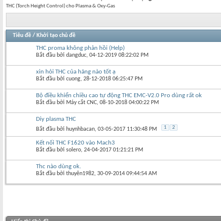
THC (Torch Height Control) cho Plasma & Oxy-Gas
Tiêu đề
/
Khởi tạo chủ đề
THC proma không phản hồi (Help)
Bắt đầu bởi
dangduc
‎, 04-12-2019 08:22:02 PM
xin hỏi THC của hãng nào tốt ạ
Bắt đầu bởi
cuong
‎, 28-12-2018 06:25:47 PM
Bộ điều khiển chiều cao tự động THC EMC-V2.0 Pro dùng rất ok
Bắt đầu bởi
Máy cắt CNC
‎, 08-10-2018 04:00:22 PM
Diy plasma THC
1
2
Bắt đầu bởi
huynhbacan
‎, 03-05-2017 11:30:48 PM
Kết nối THC F1620 vào Mach3
Bắt đầu bởi
solero
‎, 24-04-2017 01:21:21 PM
Thc nào dùng ok.
Bắt đầu bởi
thuyên1982
‎, 30-09-2014 09:44:54 AM