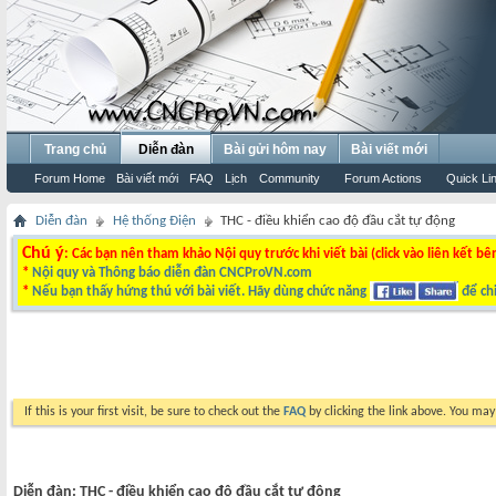
Trang chủ
Diễn đàn
Bài gửi hôm nay
Bài viết mới
Forum Home
Bài viết mới
FAQ
Lịch
Community
Forum Actions
Quick Li
Diễn đàn
Hệ thống Điện
THC - điều khiển cao độ đầu cắt tự động
Chú ý
: Các bạn nên tham khảo Nội quy trước khi viết bài (click vào liên kết bê
*
Nội quy và Thông báo diễn đàn CNCProVN.com
*
Nếu bạn thấy hứng thú với bài viết. Hãy dùng chức năng
để chi
If this is your first visit, be sure to check out the
FAQ
by clicking the link above. You ma
Diễn đàn:
THC - điều khiển cao độ đầu cắt tự động