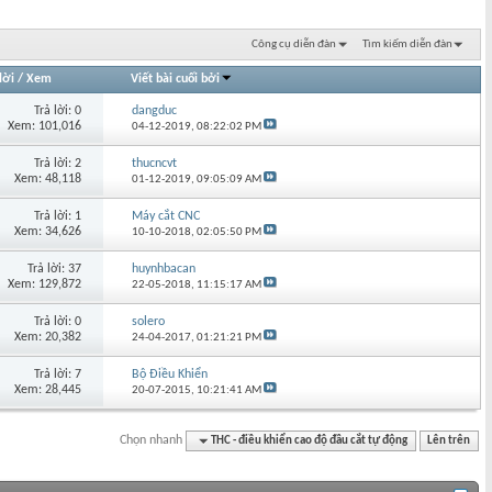
Công cụ diễn đàn
Tìm kiếm diễn đàn
lời
/
Xem
Viết bài cuối bởi
Trả lời: 0
dangduc
Xem: 101,016
04-12-2019,
08:22:02 PM
Trả lời: 2
thucncvt
Xem: 48,118
01-12-2019,
09:05:09 AM
Trả lời: 1
Máy cắt CNC
Xem: 34,626
10-10-2018,
02:05:50 PM
Trả lời: 37
huynhbacan
Xem: 129,872
22-05-2018,
11:15:17 AM
Trả lời: 0
solero
Xem: 20,382
24-04-2017,
01:21:21 PM
Trả lời: 7
Bộ Điều Khiển
Xem: 28,445
20-07-2015,
10:21:41 AM
Chọn nhanh
THC - điều khiển cao độ đầu cắt tự động
Lên trên