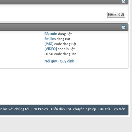
BB code
đang
Bật
Smilies
đang
Bật
[IMG]
code đang
Bật
[VIDEO]
code is
Bật
HTML code đang
Tắt
Nội quy - Quy định
ên lạc với chúng tôi
CNCProVN - Diễn đàn CNC chuyên nghiệp
Lưu trữ
Lên trên