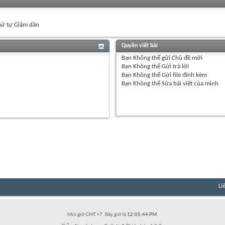
ứ tự Giảm dần
Quyền viết bài
Bạn
Không thể
gửi Chủ đề mới
Bạn
Không thể
Gửi trả lời
Bạn
Không thể
Gửi file đính kèm
Bạn
Không thể
Sửa bài viết của mình
Li
Múi giờ GMT +7. Bây giờ là
12:05:44 PM
.