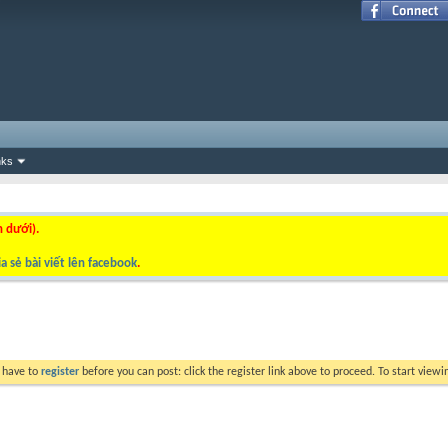
nks
n dưới).
a sẻ bài viết lên facebook
.
y have to
register
before you can post: click the register link above to proceed. To start view