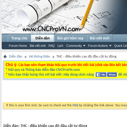
Trang chủ
Diễn đàn
Bài gửi hôm nay
Bài viết mới
Forum Home
Bài viết mới
FAQ
Lịch
Community
Forum Actions
Quick Li
Diễn đàn
Hệ thống Điện
THC - điều khiển cao độ đầu cắt tự động
Chú ý
: Các bạn nên tham khảo Nội quy trước khi viết bài (click vào liên kết bê
*
Nội quy và Thông báo diễn đàn CNCProVN.com
*
Nếu bạn thấy hứng thú với bài viết. Hãy dùng chức năng
để chi
If this is your first visit, be sure to check out the
FAQ
by clicking the link above. You ma
Diễn đàn:
THC - điều khiển cao độ đầu cắt tự động