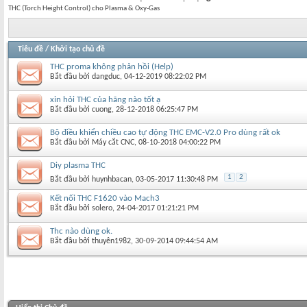
THC (Torch Height Control) cho Plasma & Oxy-Gas
Tiêu đề
/
Khởi tạo chủ đề
THC proma không phản hồi (Help)
Bắt đầu bởi
dangduc
‎, 04-12-2019 08:22:02 PM
xin hỏi THC của hãng nào tốt ạ
Bắt đầu bởi
cuong
‎, 28-12-2018 06:25:47 PM
Bộ điều khiển chiều cao tự động THC EMC-V2.0 Pro dùng rất ok
Bắt đầu bởi
Máy cắt CNC
‎, 08-10-2018 04:00:22 PM
Diy plasma THC
1
2
Bắt đầu bởi
huynhbacan
‎, 03-05-2017 11:30:48 PM
Kết nối THC F1620 vào Mach3
Bắt đầu bởi
solero
‎, 24-04-2017 01:21:21 PM
Thc nào dùng ok.
Bắt đầu bởi
thuyên1982
‎, 30-09-2014 09:44:54 AM