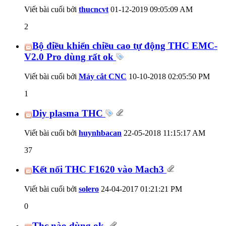
Viết bài cuối bởi
thucncvt
01-12-2019
09:05:09 AM
2
Bộ điều khiển chiều cao tự động THC EMC-
V2.0 Pro dùng rất ok
Viết bài cuối bởi
Máy cắt CNC
10-10-2018
02:05:50 PM
1
Diy plasma THC
Viết bài cuối bởi
huynhbacan
22-05-2018
11:15:17 AM
37
Kết nối THC F1620 vào Mach3
Viết bài cuối bởi
solero
24-04-2017
01:21:21 PM
0
Thc nào dùng ok.