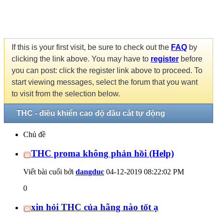
If this is your first visit, be sure to check out the
FAQ
by
clicking the link above. You may have to
register
before
you can post: click the register link above to proceed. To
start viewing messages, select the forum that you want
to visit from the selection below.
THC - điều khiển cao độ đầu cắt tự động
Chủ đề
THC proma không phản hồi (Help)
Viết bài cuối bởi
dangduc
04-12-2019
08:22:02 PM
0
xin hỏi THC của hãng nào tốt ạ