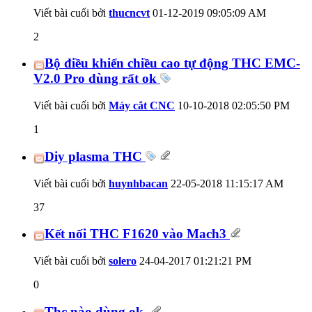
Viết bài cuối bởi
thucncvt
01-12-2019
09:05:09 AM
2
Bộ điều khiển chiều cao tự động THC EMC-
V2.0 Pro dùng rất ok
Viết bài cuối bởi
Máy cắt CNC
10-10-2018
02:05:50 PM
1
Diy plasma THC
Viết bài cuối bởi
huynhbacan
22-05-2018
11:15:17 AM
37
Kết nối THC F1620 vào Mach3
Viết bài cuối bởi
solero
24-04-2017
01:21:21 PM
0
Thc nào dùng ok.