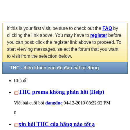
If this is your first visit, be sure to check out the
FAQ
by
clicking the link above. You may have to
register
before
you can post: click the register link above to proceed. To
start viewing messages, select the forum that you want
to visit from the selection below.
THC - điều khiển cao độ đầu cắt tự động
Chủ đề
THC proma không phản hồi (Help)
Viết bài cuối bởi
dangduc
04-12-2019
08:22:02 PM
0
xin hỏi THC của hãng nào tốt ạ