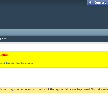
nks
n dưới).
a sẻ bài viết lên facebook
.
y have to
register
before you can post: click the register link above to proceed. To start view