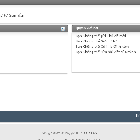
ứ tự Giảm dần
Quyền viết bài
Bạn
Không thể
gửi Chủ đề mới
Bạn
Không thể
Gửi trả lời
Bạn
Không thể
Gửi file đính kèm
Bạn
Không thể
Sửa bài viết của mình
Li
Múi giờ GMT +7. Bây giờ là
12:22:31 AM
.