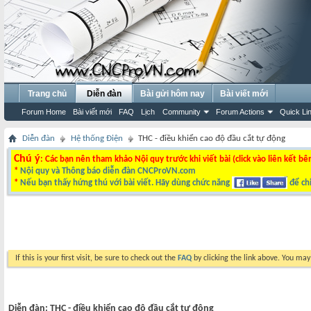
Trang chủ
Diễn đàn
Bài gửi hôm nay
Bài viết mới
Forum Home
Bài viết mới
FAQ
Lịch
Community
Forum Actions
Quick Li
Diễn đàn
Hệ thống Điện
THC - điều khiển cao độ đầu cắt tự động
Chú ý
: Các bạn nên tham khảo Nội quy trước khi viết bài (click vào liên kết bê
*
Nội quy và Thông báo diễn đàn CNCProVN.com
*
Nếu bạn thấy hứng thú với bài viết. Hãy dùng chức năng
để chi
If this is your first visit, be sure to check out the
FAQ
by clicking the link above. You ma
Diễn đàn:
THC - điều khiển cao độ đầu cắt tự động