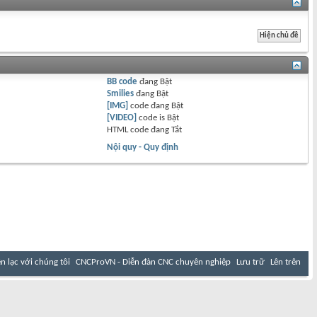
BB code
đang
Bật
Smilies
đang
Bật
[IMG]
code đang
Bật
[VIDEO]
code is
Bật
HTML code đang
Tắt
Nội quy - Quy định
ên lạc với chúng tôi
CNCProVN - Diễn đàn CNC chuyên nghiệp
Lưu trữ
Lên trên