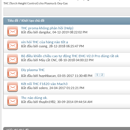
THC (Torch Height Control) cho Plasma & Oxy-Gas
Tiêu đề
/
Khởi tạo chủ đề
THC proma không phản hồi (Help)
Bắt đầu bởi
dangduc
‎, 04-12-2019 08:22:02 PM
xin hỏi THC của hãng nào tốt ạ
Bắt đầu bởi
cuong
‎, 28-12-2018 06:25:47 PM
Bộ điều khiển chiều cao tự động THC EMC-V2.0 Pro dùng rất ok
Bắt đầu bởi
Máy cắt CNC
‎, 08-10-2018 04:00:22 PM
Diy plasma THC
1
2
Bắt đầu bởi
huynhbacan
‎, 03-05-2017 11:30:48 PM
Kết nối THC F1620 vào Mach3
Bắt đầu bởi
solero
‎, 24-04-2017 01:21:21 PM
Thc nào dùng ok.
Bắt đầu bởi
thuyên1982
‎, 30-09-2014 09:44:54 AM