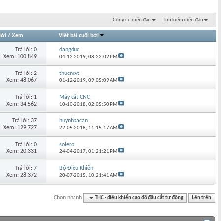
Công cụ diễn đàn
Tìm kiếm diễn đàn
lời
/
Xem
Viết bài cuối bởi
Trả lời: 0
dangduc
Xem: 100,849
04-12-2019,
08:22:02 PM
Trả lời: 2
thucncvt
Xem: 48,067
01-12-2019,
09:05:09 AM
Trả lời: 1
Máy cắt CNC
Xem: 34,562
10-10-2018,
02:05:50 PM
Trả lời: 37
huynhbacan
Xem: 129,727
22-05-2018,
11:15:17 AM
Trả lời: 0
solero
Xem: 20,331
24-04-2017,
01:21:21 PM
Trả lời: 7
Bộ Điều Khiển
Xem: 28,372
20-07-2015,
10:21:41 AM
Chọn nhanh
THC - điều khiển cao độ đầu cắt tự động
Lên trên