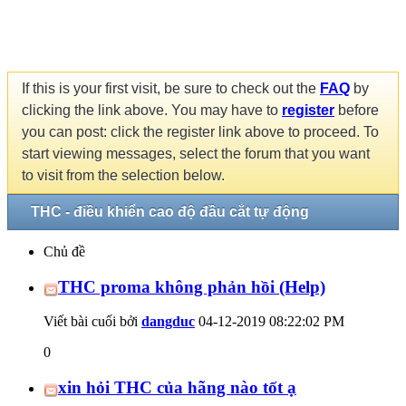
If this is your first visit, be sure to check out the
FAQ
by
clicking the link above. You may have to
register
before
you can post: click the register link above to proceed. To
start viewing messages, select the forum that you want
to visit from the selection below.
THC - điều khiển cao độ đầu cắt tự động
Chủ đề
THC proma không phản hồi (Help)
Viết bài cuối bởi
dangduc
04-12-2019
08:22:02 PM
0
xin hỏi THC của hãng nào tốt ạ