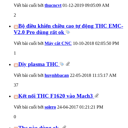
Viết bài cuối bởi
thucncvt
01-12-2019
09:05:09 AM
2
Bộ điều khiển chiều cao tự động THC EMC-
V2.0 Pro dùng rất ok
Viết bài cuối bởi
Máy cắt CNC
10-10-2018
02:05:50 PM
1
Diy plasma THC
Viết bài cuối bởi
huynhbacan
22-05-2018
11:15:17 AM
37
Kết nối THC F1620 vào Mach3
Viết bài cuối bởi
solero
24-04-2017
01:21:21 PM
0
Thc nào dùng ok.