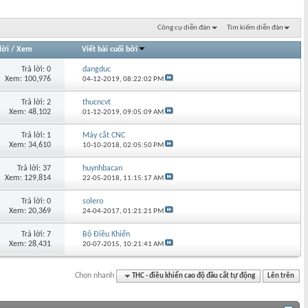
Công cụ diễn đàn
Tìm kiếm diễn đàn
lời
/
Xem
Viết bài cuối bởi
Trả lời: 0
dangduc
Xem: 100,976
04-12-2019,
08:22:02 PM
Trả lời: 2
thucncvt
Xem: 48,102
01-12-2019,
09:05:09 AM
Trả lời: 1
Máy cắt CNC
Xem: 34,610
10-10-2018,
02:05:50 PM
Trả lời: 37
huynhbacan
Xem: 129,814
22-05-2018,
11:15:17 AM
Trả lời: 0
solero
Xem: 20,369
24-04-2017,
01:21:21 PM
Trả lời: 7
Bộ Điều Khiển
Xem: 28,431
20-07-2015,
10:21:41 AM
Chọn nhanh
THC - điều khiển cao độ đầu cắt tự động
Lên trên