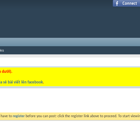
nks
n dưới).
a sẻ bài viết lên facebook
.
y have to
register
before you can post: click the register link above to proceed. To start view