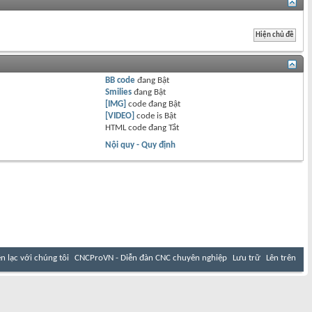
BB code
đang
Bật
Smilies
đang
Bật
[IMG]
code đang
Bật
[VIDEO]
code is
Bật
HTML code đang
Tắt
Nội quy - Quy định
ên lạc với chúng tôi
CNCProVN - Diễn đàn CNC chuyên nghiệp
Lưu trữ
Lên trên