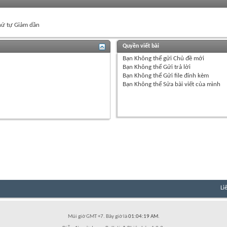
ứ tự Giảm dần
Quyền viết bài
Bạn
Không thể
gửi Chủ đề mới
Bạn
Không thể
Gửi trả lời
Bạn
Không thể
Gửi file đính kèm
Bạn
Không thể
Sửa bài viết của mình
Li
Múi giờ GMT +7. Bây giờ là
01:04:19 AM
.