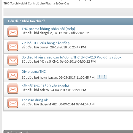
THC (Torch Height Control) cho Plasma & Oxy-Gas
Tiêu đề
/
Khởi tạo chủ đề
THC proma không phản hồi (Help)
Bắt đầu bởi
dangduc
‎, 04-12-2019 08:22:02 PM
xin hỏi THC của hãng nào tốt ạ
Bắt đầu bởi
cuong
‎, 28-12-2018 06:25:47 PM
Bộ điều khiển chiều cao tự động THC EMC-V2.0 Pro dùng rất ok
Bắt đầu bởi
Máy cắt CNC
‎, 08-10-2018 04:00:22 PM
Diy plasma THC
1
2
Bắt đầu bởi
huynhbacan
‎, 03-05-2017 11:30:48 PM
Kết nối THC F1620 vào Mach3
Bắt đầu bởi
solero
‎, 24-04-2017 01:21:21 PM
Thc nào dùng ok.
Bắt đầu bởi
thuyên1982
‎, 30-09-2014 09:44:54 AM