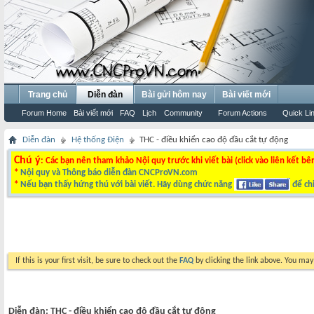
Trang chủ
Diễn đàn
Bài gửi hôm nay
Bài viết mới
Forum Home
Bài viết mới
FAQ
Lịch
Community
Forum Actions
Quick Li
Diễn đàn
Hệ thống Điện
THC - điều khiển cao độ đầu cắt tự động
Chú ý
: Các bạn nên tham khảo Nội quy trước khi viết bài (click vào liên kết bê
*
Nội quy và Thông báo diễn đàn CNCProVN.com
*
Nếu bạn thấy hứng thú với bài viết. Hãy dùng chức năng
để chi
If this is your first visit, be sure to check out the
FAQ
by clicking the link above. You ma
Diễn đàn:
THC - điều khiển cao độ đầu cắt tự động