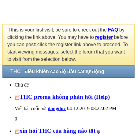
If this is your first visit, be sure to check out the
FAQ
by
clicking the link above. You may have to
register
before
you can post: click the register link above to proceed. To
start viewing messages, select the forum that you want
to visit from the selection below.
THC - điều khiển cao độ đầu cắt tự động
Chủ đề
THC proma không phản hồi (Help)
Viết bài cuối bởi
dangduc
04-12-2019
08:22:02 PM
0
xin hỏi THC của hãng nào tốt ạ