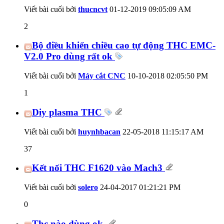
Viết bài cuối bởi
thucncvt
01-12-2019
09:05:09 AM
2
Bộ điều khiển chiều cao tự động THC EMC-
V2.0 Pro dùng rất ok
Viết bài cuối bởi
Máy cắt CNC
10-10-2018
02:05:50 PM
1
Diy plasma THC
Viết bài cuối bởi
huynhbacan
22-05-2018
11:15:17 AM
37
Kết nối THC F1620 vào Mach3
Viết bài cuối bởi
solero
24-04-2017
01:21:21 PM
0
Thc nào dùng ok.