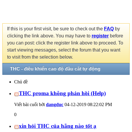
If this is your first visit, be sure to check out the
FAQ
by
clicking the link above. You may have to
register
before
you can post: click the register link above to proceed. To
start viewing messages, select the forum that you want
to visit from the selection below.
THC - điều khiển cao độ đầu cắt tự động
Chủ đề
THC proma không phản hồi (Help)
Viết bài cuối bởi
dangduc
04-12-2019
08:22:02 PM
0
xin hỏi THC của hãng nào tốt ạ