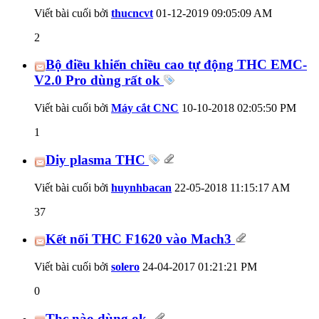
Viết bài cuối bởi
thucncvt
01-12-2019
09:05:09 AM
2
Bộ điều khiển chiều cao tự động THC EMC-
V2.0 Pro dùng rất ok
Viết bài cuối bởi
Máy cắt CNC
10-10-2018
02:05:50 PM
1
Diy plasma THC
Viết bài cuối bởi
huynhbacan
22-05-2018
11:15:17 AM
37
Kết nối THC F1620 vào Mach3
Viết bài cuối bởi
solero
24-04-2017
01:21:21 PM
0
Thc nào dùng ok.