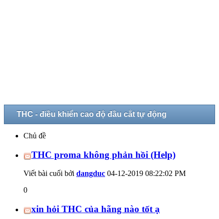
THC - điều khiển cao độ đầu cắt tự động
Chủ đề
THC proma không phản hồi (Help)
Viết bài cuối bởi
dangduc
04-12-2019
08:22:02 PM
0
xin hỏi THC của hãng nào tốt ạ