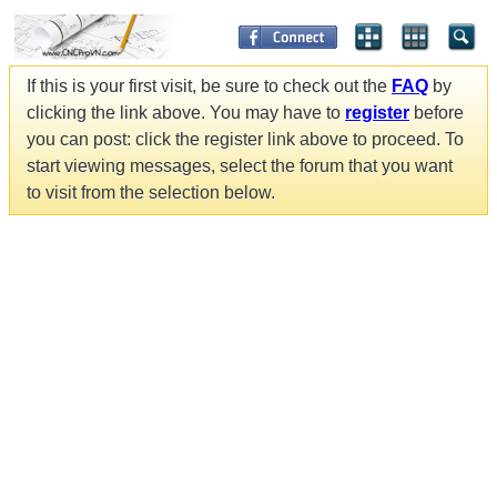
If this is your first visit, be sure to check out the
FAQ
by
clicking the link above. You may have to
register
before
you can post: click the register link above to proceed. To
start viewing messages, select the forum that you want
to visit from the selection below.