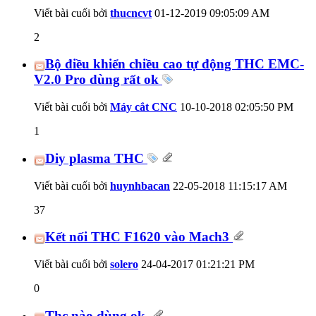
Viết bài cuối bởi
thucncvt
01-12-2019
09:05:09 AM
2
Bộ điều khiển chiều cao tự động THC EMC-
V2.0 Pro dùng rất ok
Viết bài cuối bởi
Máy cắt CNC
10-10-2018
02:05:50 PM
1
Diy plasma THC
Viết bài cuối bởi
huynhbacan
22-05-2018
11:15:17 AM
37
Kết nối THC F1620 vào Mach3
Viết bài cuối bởi
solero
24-04-2017
01:21:21 PM
0
Thc nào dùng ok.