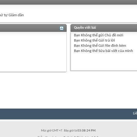
ứ tự Giảm dần
Quyền viết bài
Bạn
Không thể
gửi Chủ đề mới
Bạn
Không thể
Gửi trả lời
Bạn
Không thể
Gửi file đính kèm
Bạn
Không thể
Sửa bài viết của mình
Li
Múi giờ GMT +7. Bây giờ là
03:08:24 PM
.