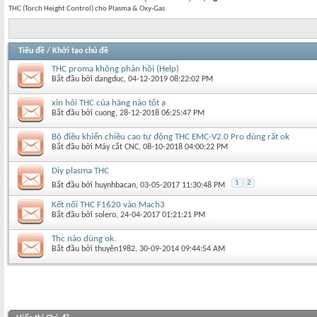
THC (Torch Height Control) cho Plasma & Oxy-Gas
Tiêu đề
/
Khởi tạo chủ đề
THC proma không phản hồi (Help)
Bắt đầu bởi
dangduc
‎, 04-12-2019 08:22:02 PM
xin hỏi THC của hãng nào tốt ạ
Bắt đầu bởi
cuong
‎, 28-12-2018 06:25:47 PM
Bộ điều khiển chiều cao tự động THC EMC-V2.0 Pro dùng rất ok
Bắt đầu bởi
Máy cắt CNC
‎, 08-10-2018 04:00:22 PM
Diy plasma THC
1
2
Bắt đầu bởi
huynhbacan
‎, 03-05-2017 11:30:48 PM
Kết nối THC F1620 vào Mach3
Bắt đầu bởi
solero
‎, 24-04-2017 01:21:21 PM
Thc nào dùng ok.
Bắt đầu bởi
thuyên1982
‎, 30-09-2014 09:44:54 AM