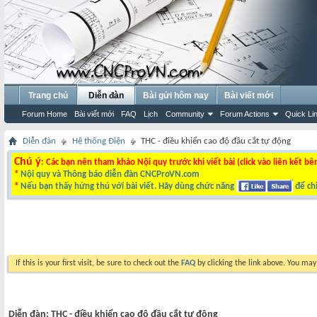
Trang chủ
Diễn đàn
Bài gửi hôm nay
Bài viết mới
Forum Home
Bài viết mới
FAQ
Lịch
Community
Forum Actions
Quick Li
Diễn đàn
Hệ thống Điện
THC - điều khiển cao độ đầu cắt tự động
Chú ý
: Các bạn nên tham khảo Nội quy trước khi viết bài (click vào liên kết bê
*
Nội quy và Thông báo diễn đàn CNCProVN.com
*
Nếu bạn thấy hứng thú với bài viết. Hãy dùng chức năng
để chi
If this is your first visit, be sure to check out the
FAQ
by clicking the link above. You ma
Diễn đàn:
THC - điều khiển cao độ đầu cắt tự động