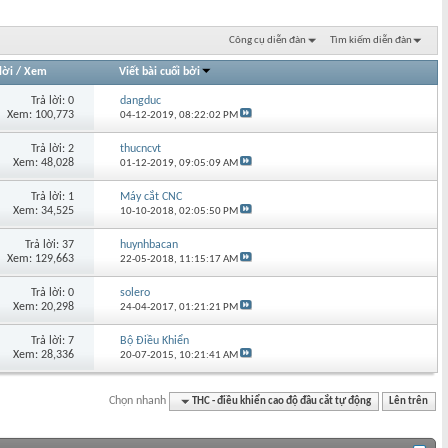
Công cụ diễn đàn
Tìm kiếm diễn đàn
lời
/
Xem
Viết bài cuối bởi
Trả lời: 0
dangduc
Xem: 100,773
04-12-2019,
08:22:02 PM
Trả lời: 2
thucncvt
Xem: 48,028
01-12-2019,
09:05:09 AM
Trả lời: 1
Máy cắt CNC
Xem: 34,525
10-10-2018,
02:05:50 PM
Trả lời: 37
huynhbacan
Xem: 129,663
22-05-2018,
11:15:17 AM
Trả lời: 0
solero
Xem: 20,298
24-04-2017,
01:21:21 PM
Trả lời: 7
Bộ Điều Khiển
Xem: 28,336
20-07-2015,
10:21:41 AM
Chọn nhanh
THC - điều khiển cao độ đầu cắt tự động
Lên trên