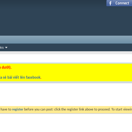
nks
n dưới).
a sẻ bài viết lên facebook
.
y have to
register
before you can post: click the register link above to proceed. To start view