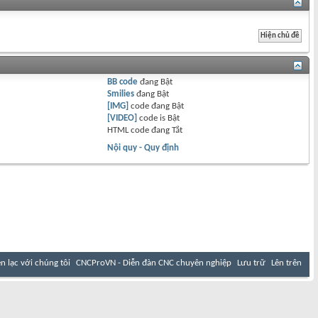
BB code
đang
Bật
Smilies
đang
Bật
[IMG]
code đang
Bật
[VIDEO]
code is
Bật
HTML code đang
Tắt
Nội quy - Quy định
ên lạc với chúng tôi
CNCProVN - Diễn đàn CNC chuyên nghiệp
Lưu trữ
Lên trên