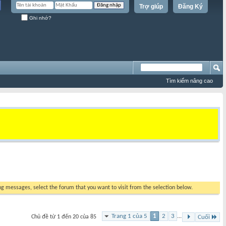
Trợ giúp
Đăng Ký
Ghi nhớ?
Tìm kiếm nâng cao
ing messages, select the forum that you want to visit from the selection below.
Trang 1 của 5
1
2
3
...
Chủ đề từ 1 đến 20 của 85
Cuối