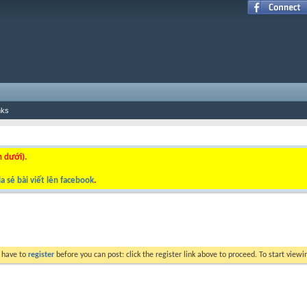
nks
n dưới).
a sẻ bài viết lên facebook
.
y have to
register
before you can post: click the register link above to proceed. To start view