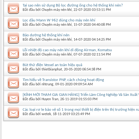
Tại sao nên sử dụng Bộ lọc đường ống cho hệ thống khí nén?
Bắt đầu bởi
Chuyên máy nén khí
‎, 22-07-2020 03:53:11 PM
Lọc dầu Mann W 962 dùng cho máy nén khí
Bắt đầu bởi
Chuyên máy nén khí
‎, 15-07-2020 04:40:08 PM
Bảo dưỡng hệ thống khí nén
Bắt đầu bởi
Chuyên máy nén khí
‎, 14-07-2020 04:14:25 PM
Lỗi nhiệt độ cao máy nén khí di động Airman, Komatsu
Bắt đầu bởi
Chuyên máy nén khí
‎, 07-07-2020 02:11:54 PM
Bút thử điện Vessel an toàn hiệu quả
Bắt đầu bởi
thietbianphat
‎, 20-05-2020 06:54:38 PM
Tìm hiểu về Transistor PNP, cách chúng hoạt động
Bắt đầu bởi
nhtrung
‎, 09-01-2020 09:09:54 AM
[KÍNH MỜI THAM GIA GIAN HÀNG] Triển Lãm Công Nghiệp Và Sản Xuất 
Bắt đầu bởi
Huyen Tran
‎, 26-11-2019 01:55:03 PM
Các loại rơ le bảo vệ số 1 trong mọi thiết bị điện trên thị trường hiện n
Bắt đầu bởi
wetek
‎, 18-11-2019 03:25:49 PM