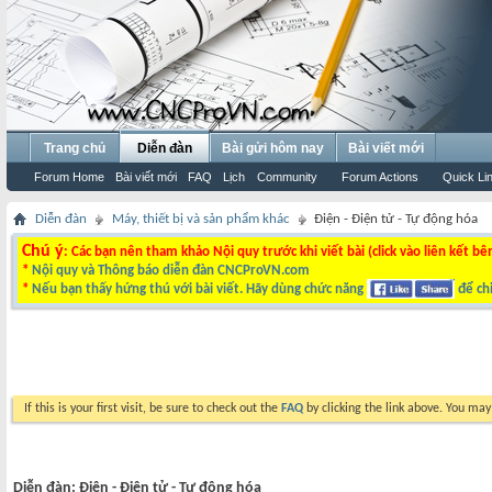
Trang chủ
Diễn đàn
Bài gửi hôm nay
Bài viết mới
Forum Home
Bài viết mới
FAQ
Lịch
Community
Forum Actions
Quick Li
Diễn đàn
Máy, thiết bị và sản phẩm khác
Điện - Điện tử - Tự động hóa
Chú ý
: Các bạn nên tham khảo Nội quy trước khi viết bài (click vào liên kết bê
*
Nội quy và Thông báo diễn đàn CNCProVN.com
*
Nếu bạn thấy hứng thú với bài viết. Hãy dùng chức năng
để chi
If this is your first visit, be sure to check out the
FAQ
by clicking the link above. You ma
Diễn đàn:
Điện - Điện tử - Tự động hóa