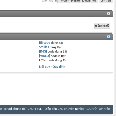
Chọn nhanh
Điện - Điện tử - Tự động hóa
Lên trên
BB code
đang
Bật
Smilies
đang
Bật
[IMG]
code đang
Bật
[VIDEO]
code is
Bật
HTML code đang
Tắt
Nội quy - Quy định
ên lạc với chúng tôi
CNCProVN - Diễn đàn CNC chuyên nghiệp
Lưu trữ
Lên trên