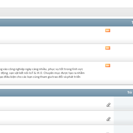
Xem
RSS
của
diễn
Xem
đàn
RSS
này
của
diễn
Xem
đàn
 vào công nghiệp ngày càng nhiều, phục vụ tốt trong lĩnh vực
RSS
này
 động, vạn vật kết nối IoT & I4.0. Chuyên mục được tạo ra nhằm
của
o điều kiện cho các bạn cùng tham gia trao đổi và phát triển
diễn
đàn
này
Trả 