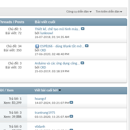
Công cụ diễn đàn
Tìm kiếm diễn đàn
Threads / Posts
Bài viết cuối
Chủ đề: 5
Thiết kế, chế tạo mô hình máy...
Bài viết: 72
bởi
lunknowl
26-07-2018,
01:14:35 AM
Chủ đề: 34
ESP8266 - dùng Blynk tắt mở...
Bài viết: 350
bởi
CKD
27-06-2020,
02:48:40 PM
Chủ đề: 3
Arduino và các ứng dụng công...
Bài viết: 33
bởi
CKD
25-03-2019,
03:18:59 PM
lời
/
Xem
Viết bài cuối bởi
Trả lời: 1
hoangcf
Xem: 83,299
14-07-2024,
03:21:07 PM
Trả lời: 3
trantrung1975
Xem: 39,886
03-11-2020,
11:25:07 AM
Trả lời: 0
v0danh