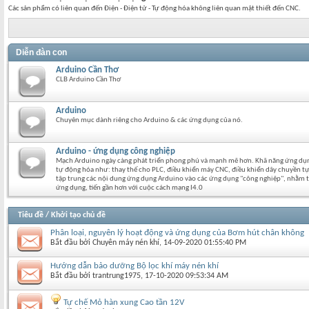
Các sản phẩm có liên quan đến Điện - Điện tử - Tự động hóa không liên quan mật thiết đến CNC.
Diễn đàn con
Arduino Cần Thơ
CLB Arduino Cần Thơ
Arduino
Chuyên mục dành riêng cho Arduino & các ứng dụng của nó.
Arduino - ứng dụng công nghiệp
Mạch Arduino ngày càng phát triển phong phú và mạnh mẽ hơn. Khã năng ứng dụng
tự động hóa như: thay thế cho PLC, điều khiển máy CNC, điều khiển dây chuyền tự
tập trung các nội dung ứng dụng Arduino vào các ứng dụng "công nghiệp", nhằm tạ
ứng dụng, tiến gần hơn với cuộc cách mạng I4.0
Tiêu đề
/
Khởi tạo chủ đề
Phân loại, nguyên lý hoạt động và ứng dụng của Bơm hút chân không
Bắt đầu bởi
Chuyên máy nén khí
‎, 14-09-2020 01:55:40 PM
Hướng dẫn bảo dưỡng Bộ lọc khí máy nén khí
Bắt đầu bởi
trantrung1975
‎, 17-10-2020 09:53:34 AM
Tự chế Mỏ hàn xung Cao tần 12V