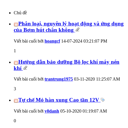
Chủ đề
Phân loại, nguyên lý hoạt động và ứng dụng
của Bơm hút chân không
Viết bài cuối bởi
hoangcf
14-07-2024
03:21:07 PM
1
Hướng dẫn bảo dưỡng Bộ lọc khí máy nén
khí
Viết bài cuối bởi
trantrung1975
03-11-2020
11:25:07 AM
3
Tự chế Mỏ hàn xung Cao tần 12V
Viết bài cuối bởi
v0danh
05-10-2020
01:19:07 AM
0