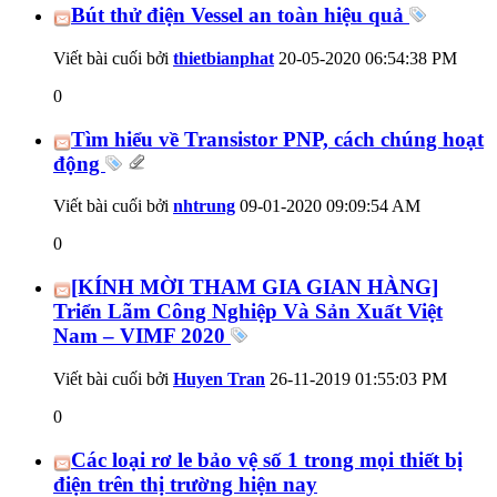
Bút thử điện Vessel an toàn hiệu quả
Viết bài cuối bởi
thietbianphat
20-05-2020
06:54:38 PM
0
Tìm hiểu về Transistor PNP, cách chúng hoạt
động
Viết bài cuối bởi
nhtrung
09-01-2020
09:09:54 AM
0
[KÍNH MỜI THAM GIA GIAN HÀNG]
Triển Lãm Công Nghiệp Và Sản Xuất Việt
Nam – VIMF 2020
Viết bài cuối bởi
Huyen Tran
26-11-2019
01:55:03 PM
0
Các loại rơ le bảo vệ số 1 trong mọi thiết bị
điện trên thị trường hiện nay