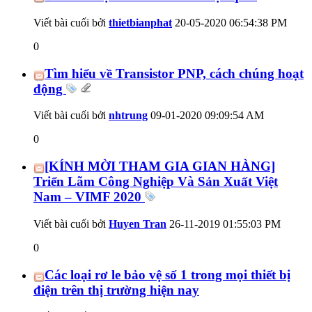
Viết bài cuối bởi
thietbianphat
20-05-2020
06:54:38 PM
0
Tìm hiểu về Transistor PNP, cách chúng hoạt
động
Viết bài cuối bởi
nhtrung
09-01-2020
09:09:54 AM
0
[KÍNH MỜI THAM GIA GIAN HÀNG]
Triển Lãm Công Nghiệp Và Sản Xuất Việt
Nam – VIMF 2020
Viết bài cuối bởi
Huyen Tran
26-11-2019
01:55:03 PM
0
Các loại rơ le bảo vệ số 1 trong mọi thiết bị
điện trên thị trường hiện nay