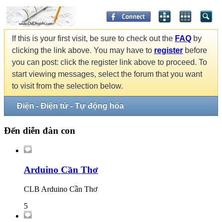
If this is your first visit, be sure to check out the
FAQ
by
clicking the link above. You may have to
register
before
you can post: click the register link above to proceed. To
start viewing messages, select the forum that you want
to visit from the selection below.
Điện - Điện tử - Tự động hóa
Đến diễn đàn con
Arduino Cần Thơ
CLB Arduino Cần Thơ
5