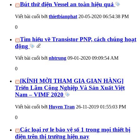
Bút thử điện Vessel an toàn hiệu quả
Viết bài cuối bởi
thietbianphat
20-05-2020
06:54:38 PM
0
Tìm hiểu về Transistor PNP, cách chúng hoạt
động
Viết bài cuối bởi
nhtrung
09-01-2020
09:09:54 AM
0
[KÍNH MỜI THAM GIA GIAN HÀNG]
Triển Lãm Công Nghiệp Và Sản Xuất Việt
Nam – VIMF 2020
Viết bài cuối bởi
Huyen Tran
26-11-2019
01:55:03 PM
0
Các loại rơ le bảo vệ số 1 trong mọi thiết bị
điện trên thị trường hiện nay