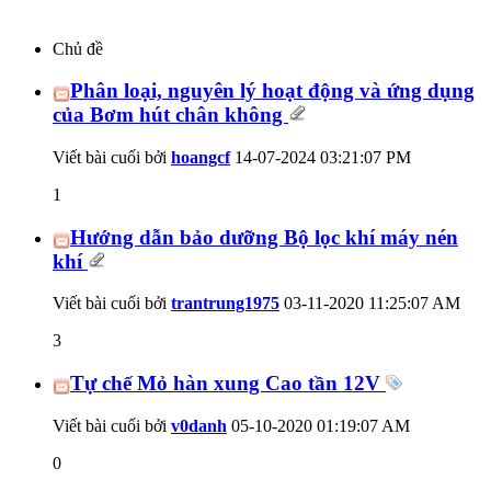
Chủ đề
Phân loại, nguyên lý hoạt động và ứng dụng
của Bơm hút chân không
Viết bài cuối bởi
hoangcf
14-07-2024
03:21:07 PM
1
Hướng dẫn bảo dưỡng Bộ lọc khí máy nén
khí
Viết bài cuối bởi
trantrung1975
03-11-2020
11:25:07 AM
3
Tự chế Mỏ hàn xung Cao tần 12V
Viết bài cuối bởi
v0danh
05-10-2020
01:19:07 AM
0