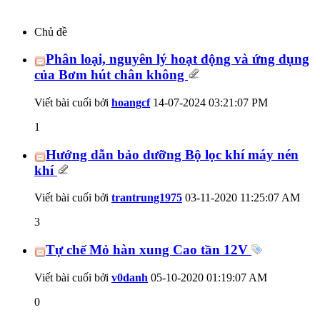
Chủ đề
Phân loại, nguyên lý hoạt động và ứng dụng
của Bơm hút chân không
Viết bài cuối bởi
hoangcf
14-07-2024
03:21:07 PM
1
Hướng dẫn bảo dưỡng Bộ lọc khí máy nén
khí
Viết bài cuối bởi
trantrung1975
03-11-2020
11:25:07 AM
3
Tự chế Mỏ hàn xung Cao tần 12V
Viết bài cuối bởi
v0danh
05-10-2020
01:19:07 AM
0