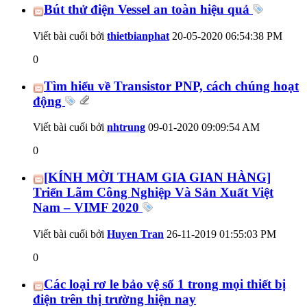
Bút thử điện Vessel an toàn hiệu quả
Viết bài cuối bởi
thietbianphat
20-05-2020
06:54:38 PM
0
Tìm hiểu về Transistor PNP, cách chúng hoạt
động
Viết bài cuối bởi
nhtrung
09-01-2020
09:09:54 AM
0
[KÍNH MỜI THAM GIA GIAN HÀNG]
Triển Lãm Công Nghiệp Và Sản Xuất Việt
Nam – VIMF 2020
Viết bài cuối bởi
Huyen Tran
26-11-2019
01:55:03 PM
0
Các loại rơ le bảo vệ số 1 trong mọi thiết bị
điện trên thị trường hiện nay