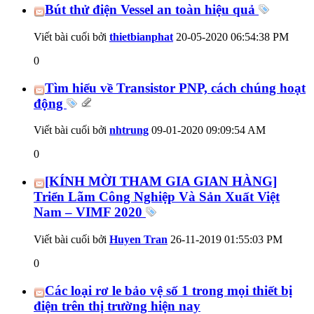
Bút thử điện Vessel an toàn hiệu quả
Viết bài cuối bởi
thietbianphat
20-05-2020
06:54:38 PM
0
Tìm hiểu về Transistor PNP, cách chúng hoạt
động
Viết bài cuối bởi
nhtrung
09-01-2020
09:09:54 AM
0
[KÍNH MỜI THAM GIA GIAN HÀNG]
Triển Lãm Công Nghiệp Và Sản Xuất Việt
Nam – VIMF 2020
Viết bài cuối bởi
Huyen Tran
26-11-2019
01:55:03 PM
0
Các loại rơ le bảo vệ số 1 trong mọi thiết bị
điện trên thị trường hiện nay