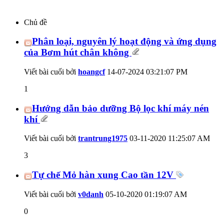
Chủ đề
Phân loại, nguyên lý hoạt động và ứng dụng
của Bơm hút chân không
Viết bài cuối bởi
hoangcf
14-07-2024
03:21:07 PM
1
Hướng dẫn bảo dưỡng Bộ lọc khí máy nén
khí
Viết bài cuối bởi
trantrung1975
03-11-2020
11:25:07 AM
3
Tự chế Mỏ hàn xung Cao tần 12V
Viết bài cuối bởi
v0danh
05-10-2020
01:19:07 AM
0