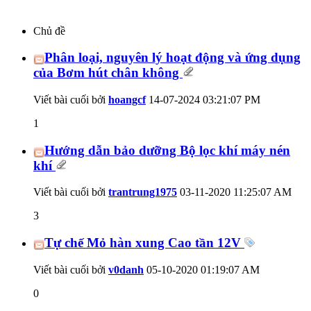
Chủ đề
Phân loại, nguyên lý hoạt động và ứng dụng
của Bơm hút chân không
Viết bài cuối bởi
hoangcf
14-07-2024
03:21:07 PM
1
Hướng dẫn bảo dưỡng Bộ lọc khí máy nén
khí
Viết bài cuối bởi
trantrung1975
03-11-2020
11:25:07 AM
3
Tự chế Mỏ hàn xung Cao tần 12V
Viết bài cuối bởi
v0danh
05-10-2020
01:19:07 AM
0