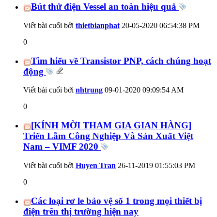
Bút thử điện Vessel an toàn hiệu quả
Viết bài cuối bởi
thietbianphat
20-05-2020
06:54:38 PM
0
Tìm hiểu về Transistor PNP, cách chúng hoạt
động
Viết bài cuối bởi
nhtrung
09-01-2020
09:09:54 AM
0
[KÍNH MỜI THAM GIA GIAN HÀNG]
Triển Lãm Công Nghiệp Và Sản Xuất Việt
Nam – VIMF 2020
Viết bài cuối bởi
Huyen Tran
26-11-2019
01:55:03 PM
0
Các loại rơ le bảo vệ số 1 trong mọi thiết bị
điện trên thị trường hiện nay