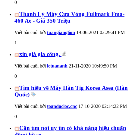
0
Thanh Lý Máy Cưa Vòng Fullmark Fma-
460 Ae - Giá 350 Triệu
Viết bài cuối bởi
tuangianglion
19-06-2021
02:29:41 PM
1
xin giá gia công.
Viết bài cuối bởi
letuananh
21-11-2020
10:49:50 PM
0
Tìm hiểu về Máy Hàn Tig Korea Asea (Hàn
Quốc)
Viết bài cuối bởi
toandacloc.cnc
17-10-2020
02:14:22 PM
0
Cần tìm nơi uy tín có khả năng hiệu chuẩn
đồng hồ so