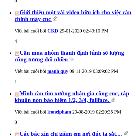
0
Giới thiệu một vài video hữu ích cho việc cân
chỉnh máy cnc
Viết bài cuối bởi
CKD
29-01-2020
02:49:10 PM
4
Cần mua nhôm thanh định hình số lượng
cũng tương đối nhiều
Viết bài cuối bởi
manh quy
09-11-2019
03:09:02 PM
1
Mình cần tìm xưởng nhận gia công cnc, ráp
khuôn nón bảo hiểm 1/2, 3/4, fullface.
Viết bài cuối bởi
leonelpham
29-08-2019
02:20:35 PM
0
Các bác xin chỉ giùm em nơi đúc tạ sắt....