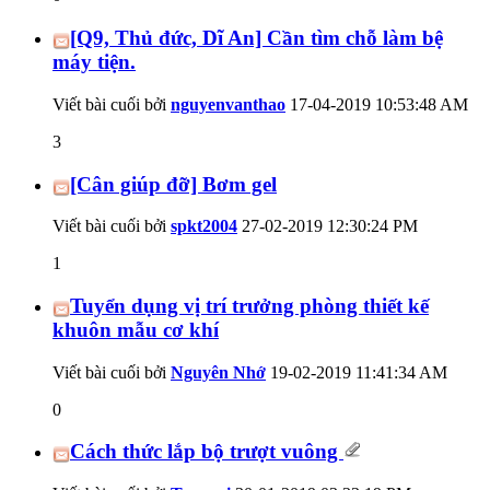
[Q9, Thủ đức, Dĩ An] Cần tìm chỗ làm bệ
máy tiện.
Viết bài cuối bởi
nguyenvanthao
17-04-2019
10:53:48 AM
3
[Cân giúp đỡ] Bơm gel
Viết bài cuối bởi
spkt2004
27-02-2019
12:30:24 PM
1
Tuyển dụng vị trí trưởng phòng thiết kế
khuôn mẫu cơ khí
Viết bài cuối bởi
Nguyên Nhớ
19-02-2019
11:41:34 AM
0
Cách thức lắp bộ trượt vuông