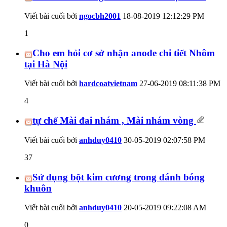
Viết bài cuối bởi
ngocbh2001
18-08-2019
12:12:29 PM
1
Cho em hỏi cơ sở nhận anode chi tiết Nhôm
tại Hà Nội
Viết bài cuối bởi
hardcoatvietnam
27-06-2019
08:11:38 PM
4
tự chế Mài đai nhám , Mài nhám vòng
Viết bài cuối bởi
anhduy0410
30-05-2019
02:07:58 PM
37
Sử dụng bột kim cương trong đánh bóng
khuôn
Viết bài cuối bởi
anhduy0410
20-05-2019
09:22:08 AM
0