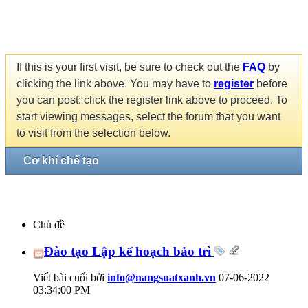
If this is your first visit, be sure to check out the
FAQ
by
clicking the link above. You may have to
register
before
you can post: click the register link above to proceed. To
start viewing messages, select the forum that you want
to visit from the selection below.
Cơ khí chế tạo
Chủ đề
Đào tạo Lập kế hoạch bảo trì
Viết bài cuối bởi
info@nangsuatxanh.vn
07-06-2022
03:34:00 PM