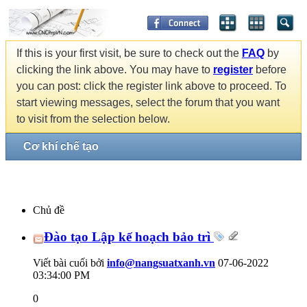
If this is your first visit, be sure to check out the
FAQ
by
clicking the link above. You may have to
register
before
you can post: click the register link above to proceed. To
start viewing messages, select the forum that you want
to visit from the selection below.
Cơ khí chế tạo
Chủ đề
Đào tạo Lập kế hoạch bảo trì
Viết bài cuối bởi
info@nangsuatxanh.vn
07-06-2022
03:34:00 PM
0