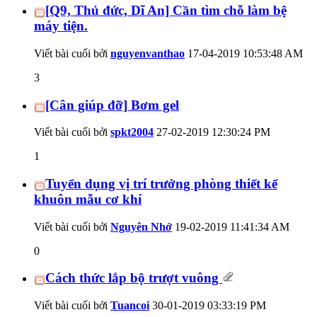
[Q9, Thủ đức, Dĩ An] Cần tìm chỗ làm bệ
máy tiện.
Viết bài cuối bởi
nguyenvanthao
17-04-2019
10:53:48 AM
3
[Cân giúp đỡ] Bơm gel
Viết bài cuối bởi
spkt2004
27-02-2019
12:30:24 PM
1
Tuyển dụng vị trí trưởng phòng thiết kế
khuôn mẫu cơ khí
Viết bài cuối bởi
Nguyên Nhớ
19-02-2019
11:41:34 AM
0
Cách thức lắp bộ trượt vuông
Viết bài cuối bởi
Tuancoi
30-01-2019
03:33:19 PM