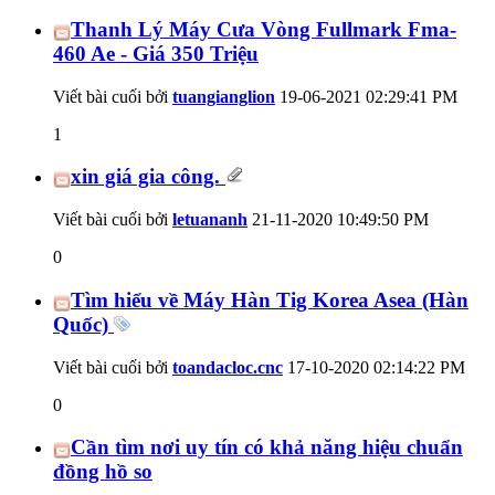
Thanh Lý Máy Cưa Vòng Fullmark Fma-
460 Ae - Giá 350 Triệu
Viết bài cuối bởi
tuangianglion
19-06-2021
02:29:41 PM
1
xin giá gia công.
Viết bài cuối bởi
letuananh
21-11-2020
10:49:50 PM
0
Tìm hiểu về Máy Hàn Tig Korea Asea (Hàn
Quốc)
Viết bài cuối bởi
toandacloc.cnc
17-10-2020
02:14:22 PM
0
Cần tìm nơi uy tín có khả năng hiệu chuẩn
đồng hồ so