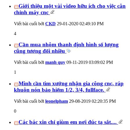
Giới thiệu một vài video hữu ích cho việc cân
chỉnh máy cnc
Viết bài cuối bởi
CKD
29-01-2020
02:49:10 PM
4
Cần mua nhôm thanh định hình số lượng
cũng tương đối nhiều
Viết bài cuối bởi
manh quy
09-11-2019
03:09:02 PM
1
Mình cần tìm xưởng nhận gia công cnc, ráp
khuôn nón bảo hiểm 1/2, 3/4, fullface.
Viết bài cuối bởi
leonelpham
29-08-2019
02:20:35 PM
0
Các bác xin chỉ giùm em nơi đúc tạ sắt....