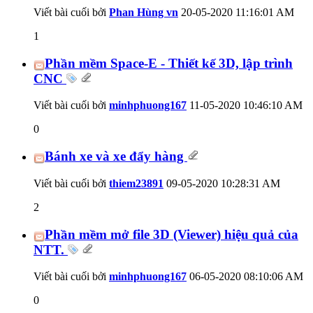
Viết bài cuối bởi
Phan Hùng vn
20-05-2020
11:16:01 AM
1
Phần mềm Space-E - Thiết kế 3D, lập trình
CNC
Viết bài cuối bởi
minhphuong167
11-05-2020
10:46:10 AM
0
Bánh xe và xe đẩy hàng
Viết bài cuối bởi
thiem23891
09-05-2020
10:28:31 AM
2
Phần mềm mở file 3D (Viewer) hiệu quả của
NTT.
Viết bài cuối bởi
minhphuong167
06-05-2020
08:10:06 AM
0