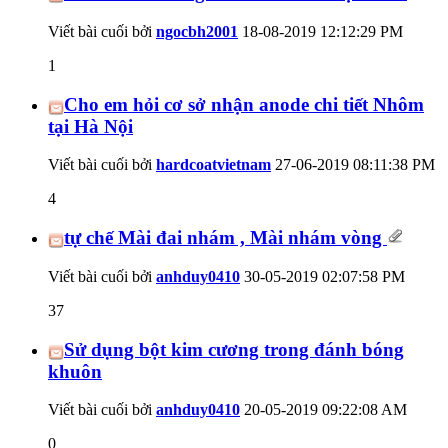
Viết bài cuối bởi
ngocbh2001
18-08-2019
12:12:29 PM
1
Cho em hỏi cơ sở nhận anode chi tiết Nhôm
tại Hà Nội
Viết bài cuối bởi
hardcoatvietnam
27-06-2019
08:11:38 PM
4
tự chế Mài đai nhám , Mài nhám vòng
Viết bài cuối bởi
anhduy0410
30-05-2019
02:07:58 PM
37
Sử dụng bột kim cương trong đánh bóng
khuôn
Viết bài cuối bởi
anhduy0410
20-05-2019
09:22:08 AM
0