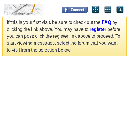
If this is your first visit, be sure to check out the
FAQ
by
clicking the link above. You may have to
register
before
you can post: click the register link above to proceed. To
start viewing messages, select the forum that you want
to visit from the selection below.