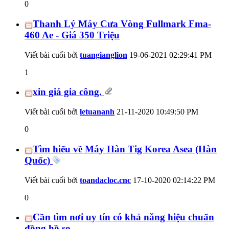
0
Thanh Lý Máy Cưa Vòng Fullmark Fma-
460 Ae - Giá 350 Triệu
Viết bài cuối bởi
tuangianglion
19-06-2021
02:29:41 PM
1
xin giá gia công.
Viết bài cuối bởi
letuananh
21-11-2020
10:49:50 PM
0
Tìm hiểu về Máy Hàn Tig Korea Asea (Hàn
Quốc)
Viết bài cuối bởi
toandacloc.cnc
17-10-2020
02:14:22 PM
0
Cần tìm nơi uy tín có khả năng hiệu chuẩn
đồng hồ so