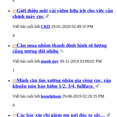
0
Giới thiệu một vài video hữu ích cho việc cân
chỉnh máy cnc
Viết bài cuối bởi
CKD
29-01-2020
02:49:10 PM
4
Cần mua nhôm thanh định hình số lượng
cũng tương đối nhiều
Viết bài cuối bởi
manh quy
09-11-2019
03:09:02 PM
1
Mình cần tìm xưởng nhận gia công cnc, ráp
khuôn nón bảo hiểm 1/2, 3/4, fullface.
Viết bài cuối bởi
leonelpham
29-08-2019
02:20:35 PM
0
Các bác xin chỉ giùm em nơi đúc tạ sắt....