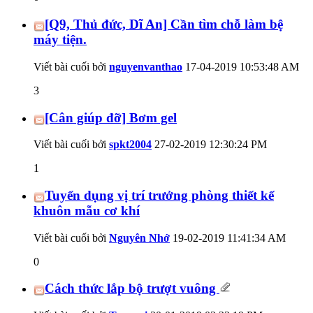
[Q9, Thủ đức, Dĩ An] Cần tìm chỗ làm bệ
máy tiện.
Viết bài cuối bởi
nguyenvanthao
17-04-2019
10:53:48 AM
3
[Cân giúp đỡ] Bơm gel
Viết bài cuối bởi
spkt2004
27-02-2019
12:30:24 PM
1
Tuyển dụng vị trí trưởng phòng thiết kế
khuôn mẫu cơ khí
Viết bài cuối bởi
Nguyên Nhớ
19-02-2019
11:41:34 AM
0
Cách thức lắp bộ trượt vuông