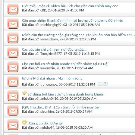
Giới thiệu một vài video hữu ích cho việc cân chỉnh máy cnc
Bắt đầu bởi
CKD
‎, 28-01-2020 07:41:00 PM
Cần mua nhôm thanh định hình số lượng cũng tương đối nhiều
Bắt đầu bởi
minhlongbg92
‎, 03-10-2019 08:21:26 AM
Mình cần tìm xưởng nhận gia công cnc, ráp khuôn nón bảo hiểm 1/2, 3/
Bắt đầu bởi
leonelpham
‎, 29-08-2019 02:20:35 PM
Các bác xin chỉ giùm em nơi đúc tạ sắt....
Bắt đầu bởi
Trungkien7477
‎, 17-08-2019 11:13:18 PM
Cho em hỏi cơ sở nhận anode chi tiết Nhôm tại Hà Nội
Bắt đầu bởi
kukenshin
‎, 20-12-2016 11:22:24 AM
tự chế Mài đai nhám , Mài nhám vòng
1
2
Bắt đầu bởi
tranquanpc
‎, 05-06-2017 11:32:01 PM
Sử dụng bột kim cương trong đánh bóng khuôn
Bắt đầu bởi
anhduy0410
‎, 20-05-2019 09:22:08 AM
[Q9, Thủ đức, Dĩ An] Cần tìm chỗ làm bệ máy tiện.
Bắt đầu bởi
sieunhim
‎, 28-03-2019 09:30:29 AM
[Cân giúp đỡ] Bơm gel
Bắt đầu bởi
nghtho94
‎, 18-06-2018 03:03:20 AM