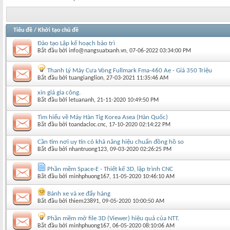
Tiêu đề
/
Khởi tạo chủ đề
Đào tạo Lập kế hoạch bảo trì
Bắt đầu bởi
info@nangsuatxanh.vn
‎, 07-06-2022 03:34:00 PM
Thanh Lý Máy Cưa Vòng Fullmark Fma-460 Ae - Giá 350 Triệu
Bắt đầu bởi
tuangianglion
‎, 27-03-2021 11:35:46 AM
xin giá gia công.
Bắt đầu bởi
letuananh
‎, 21-11-2020 10:49:50 PM
Tìm hiểu về Máy Hàn Tig Korea Asea (Hàn Quốc)
Bắt đầu bởi
toandacloc.cnc
‎, 17-10-2020 02:14:22 PM
Cần tìm nơi uy tín có khả năng hiệu chuẩn đồng hồ so
Bắt đầu bởi
nhantruong123
‎, 09-03-2020 02:26:25 PM
Phần mềm Space-E - Thiết kế 3D, lập trình CNC
Bắt đầu bởi
minhphuong167
‎, 11-05-2020 10:46:10 AM
Bánh xe và xe đẩy hàng
Bắt đầu bởi
thiem23891
‎, 09-05-2020 10:00:50 AM
Phần mềm mở file 3D (Viewer) hiệu quả của NTT.
Bắt đầu bởi
minhphuong167
‎, 06-05-2020 08:10:06 AM