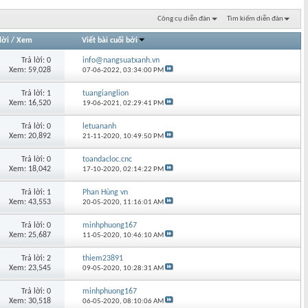
Công cụ diễn đàn
Tìm kiếm diễn đàn
lời
/
Xem
Viết bài cuối bởi
Trả lời: 0
info@nangsuatxanh.vn
Xem: 59,028
07-06-2022,
03:34:00 PM
Trả lời: 1
tuangianglion
Xem: 16,520
19-06-2021,
02:29:41 PM
Trả lời: 0
letuananh
Xem: 20,892
21-11-2020,
10:49:50 PM
Trả lời: 0
toandacloc.cnc
Xem: 18,042
17-10-2020,
02:14:22 PM
Trả lời: 1
Phan Hùng vn
Xem: 43,553
20-05-2020,
11:16:01 AM
Trả lời: 0
minhphuong167
Xem: 25,687
11-05-2020,
10:46:10 AM
Trả lời: 2
thiem23891
Xem: 23,545
09-05-2020,
10:28:31 AM
Trả lời: 0
minhphuong167
Xem: 30,518
06-05-2020,
08:10:06 AM