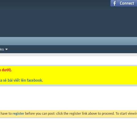
nks
n dưới).
a sẻ bài viết lên facebook
.
y have to
register
before you can post: click the register link above to proceed. To start view