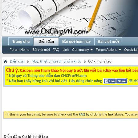
Trang chủ
Diễn đàn
Bài gửi hôm nay
Bài viết mới
Forum Home
Bài viết mới
FAQ
Lịch
Community
Forum Actions
Quick Li
Diễn đàn
Máy, thiết bị và sản phẩm khác
Cơ khí chế tạo
Chú ý
: Các bạn nên tham khảo Nội quy trước khi viết bài (click vào liên kết bê
*
Nội quy và Thông báo diễn đàn CNCProVN.com
*
Nếu bạn thấy hứng thú với bài viết. Hãy dùng chức năng
để chi
If this is your first visit, be sure to check out the
FAQ
by clicking the link above. You ma
Diễn đàn:
Cơ khí chế tạo