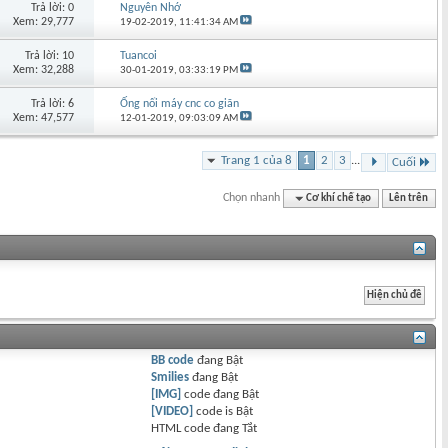
Trả lời: 0
Nguyên Nhớ
Xem: 29,777
19-02-2019,
11:41:34 AM
Trả lời: 10
Tuancoi
Xem: 32,288
30-01-2019,
03:33:19 PM
Trả lời: 6
Ống nối máy cnc co giãn
Xem: 47,577
12-01-2019,
09:03:09 AM
Trang 1 của 8
1
2
3
...
Cuối
Chọn nhanh
Cơ khí chế tạo
Lên trên
BB code
đang
Bật
Smilies
đang
Bật
[IMG]
code đang
Bật
[VIDEO]
code is
Bật
HTML code đang
Tắt