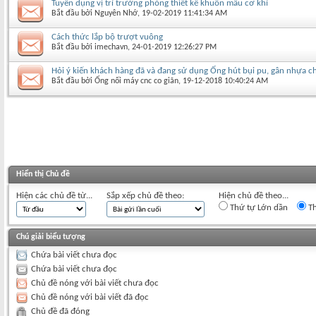
Tuyển dụng vị trí trưởng phòng thiết kế khuôn mẫu cơ khí
Bắt đầu bởi
Nguyên Nhớ
‎, 19-02-2019 11:41:34 AM
Cách thức lắp bộ trượt vuông
Bắt đầu bởi
imechavn
‎, 24-01-2019 12:26:27 PM
Hỏi ý kiến khách hàng đã và đang sử dụng Ống hút bụi pu, gân nhựa 
Bắt đầu bởi
Ống nối máy cnc co giãn
‎, 19-12-2018 10:40:24 AM
Hiển thị Chủ đề
Hiện các chủ đề từ...
Sắp xếp chủ đề theo:
Hiện chủ đề theo...
Thứ tự Lớn dần
Th
Chú giải biểu tượng
Chứa bài viết chưa đọc
Chứa bài viết chưa đọc
Chủ đề nóng với bài viết chưa đọc
Chủ đề nóng với bài viết đã đọc
Chủ đề đã đóng