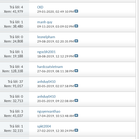
Trả lời: 4
CKD
Xem: 41,979
29-01-2020,
02:49:10 PM
Trả lời: 1
manh quy
Xem: 38,480
09-11-2019,
03:09:02 PM
Trả lời: 0
leonelpham
Xem: 24,808
29-08-2019,
02:20:35 PM
Trả lời: 1
ngocbh2001
Xem: 19,188
18-08-2019,
12:12:29 PM
Trả lời: 4
hardcoatvietnam
Xem: 128,338
27-06-2019,
08:11:38 PM
Trả lời: 37
anhduy0410
Xem: 91,017
30-05-2019,
02:07:58 PM
Trả lời: 0
anhduy0410
Xem: 32,713
20-05-2019,
09:22:08 AM
Trả lời: 3
nguyenvanthao
Xem: 41,037
17-04-2019,
10:53:48 AM
Trả lời: 1
spkt2004
Xem: 32,115
27-02-2019,
12:30:24 PM