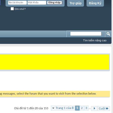
Trợ giúp
Đăng Ký
Ghi nhớ?
Tìm kiếm nâng cao
ing messages, select the forum that you want to visit from the selection below.
Trang 1 của 8
1
2
3
...
Chủ đề từ 1 đến 20 của 153
Cuối