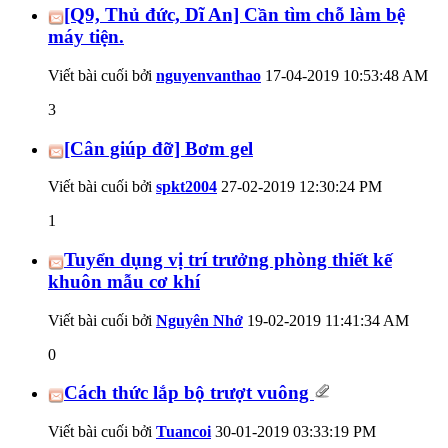
[Q9, Thủ đức, Dĩ An] Cần tìm chỗ làm bệ
máy tiện.
Viết bài cuối bởi
nguyenvanthao
17-04-2019
10:53:48 AM
3
[Cân giúp đỡ] Bơm gel
Viết bài cuối bởi
spkt2004
27-02-2019
12:30:24 PM
1
Tuyển dụng vị trí trưởng phòng thiết kế
khuôn mẫu cơ khí
Viết bài cuối bởi
Nguyên Nhớ
19-02-2019
11:41:34 AM
0
Cách thức lắp bộ trượt vuông
Viết bài cuối bởi
Tuancoi
30-01-2019
03:33:19 PM