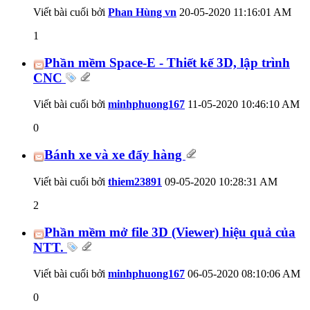
Viết bài cuối bởi
Phan Hùng vn
20-05-2020
11:16:01 AM
1
Phần mềm Space-E - Thiết kế 3D, lập trình
CNC
Viết bài cuối bởi
minhphuong167
11-05-2020
10:46:10 AM
0
Bánh xe và xe đẩy hàng
Viết bài cuối bởi
thiem23891
09-05-2020
10:28:31 AM
2
Phần mềm mở file 3D (Viewer) hiệu quả của
NTT.
Viết bài cuối bởi
minhphuong167
06-05-2020
08:10:06 AM
0