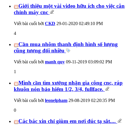
Giới thiệu một vài video hữu ích cho việc cân
chỉnh máy cnc
Viết bài cuối bởi
CKD
29-01-2020
02:49:10 PM
4
Cần mua nhôm thanh định hình số lượng
cũng tương đối nhiều
Viết bài cuối bởi
manh quy
09-11-2019
03:09:02 PM
1
Mình cần tìm xưởng nhận gia công cnc, ráp
khuôn nón bảo hiểm 1/2, 3/4, fullface.
Viết bài cuối bởi
leonelpham
29-08-2019
02:20:35 PM
0
Các bác xin chỉ giùm em nơi đúc tạ sắt....