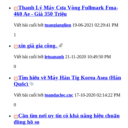
Thanh Lý Máy Cưa Vòng Fullmark Fma-
460 Ae - Giá 350 Triệu
Viết bài cuối bởi
tuangianglion
19-06-2021
02:29:41 PM
1
xin giá gia công.
Viết bài cuối bởi
letuananh
21-11-2020
10:49:50 PM
0
Tìm hiểu về Máy Hàn Tig Korea Asea (Hàn
Quốc)
Viết bài cuối bởi
toandacloc.cnc
17-10-2020
02:14:22 PM
0
Cần tìm nơi uy tín có khả năng hiệu chuẩn
đồng hồ so