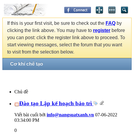
If this is your first visit, be sure to check out the
FAQ
by
clicking the link above. You may have to
register
before
you can post: click the register link above to proceed. To
start viewing messages, select the forum that you want
to visit from the selection below.
Cơ khí chế tạo
Chủ đề
Đào tạo Lập kế hoạch bảo trì
Viết bài cuối bởi
info@nangsuatxanh.vn
07-06-2022
03:34:00 PM
0