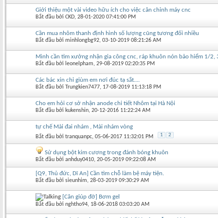
Giới thiệu một vài video hữu ích cho việc cân chỉnh máy cnc
Bắt đầu bởi
CKD
‎, 28-01-2020 07:41:00 PM
Cần mua nhôm thanh định hình số lượng cũng tương đối nhiều
Bắt đầu bởi
minhlongbg92
‎, 03-10-2019 08:21:26 AM
Mình cần tìm xưởng nhận gia công cnc, ráp khuôn nón bảo hiểm 1/2, 3/
Bắt đầu bởi
leonelpham
‎, 29-08-2019 02:20:35 PM
Các bác xin chỉ giùm em nơi đúc tạ sắt....
Bắt đầu bởi
Trungkien7477
‎, 17-08-2019 11:13:18 PM
Cho em hỏi cơ sở nhận anode chi tiết Nhôm tại Hà Nội
Bắt đầu bởi
kukenshin
‎, 20-12-2016 11:22:24 AM
tự chế Mài đai nhám , Mài nhám vòng
1
2
Bắt đầu bởi
tranquanpc
‎, 05-06-2017 11:32:01 PM
Sử dụng bột kim cương trong đánh bóng khuôn
Bắt đầu bởi
anhduy0410
‎, 20-05-2019 09:22:08 AM
[Q9, Thủ đức, Dĩ An] Cần tìm chỗ làm bệ máy tiện.
Bắt đầu bởi
sieunhim
‎, 28-03-2019 09:30:29 AM
[Cân giúp đỡ] Bơm gel
Bắt đầu bởi
nghtho94
‎, 18-06-2018 03:03:20 AM