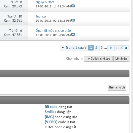
Trả lời: 0
Nguyên Nhớ
Xem: 29,872
19-02-2019,
11:41:34 AM
Trả lời: 10
Tuancoi
Xem: 32,381
30-01-2019,
03:33:19 PM
Trả lời: 6
Ống nối máy cnc co giãn
Xem: 47,681
12-01-2019,
09:03:09 AM
Trang 1 của 8
1
2
3
...
Cuối
Chọn nhanh
Cơ khí chế tạo
Lên trên
BB code
đang
Bật
Smilies
đang
Bật
[IMG]
code đang
Bật
[VIDEO]
code is
Bật
HTML code đang
Tắt