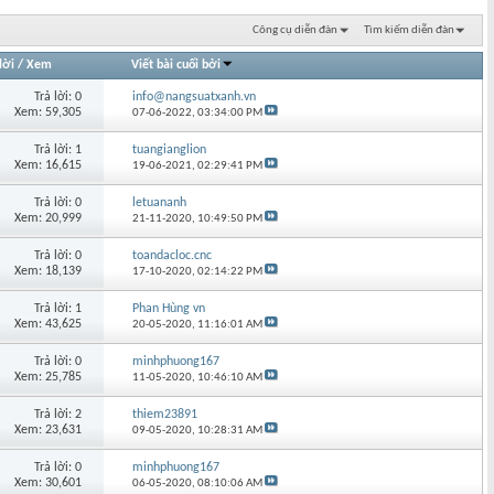
Công cụ diễn đàn
Tìm kiếm diễn đàn
lời
/
Xem
Viết bài cuối bởi
Trả lời: 0
info@nangsuatxanh.vn
Xem: 59,305
07-06-2022,
03:34:00 PM
Trả lời: 1
tuangianglion
Xem: 16,615
19-06-2021,
02:29:41 PM
Trả lời: 0
letuananh
Xem: 20,999
21-11-2020,
10:49:50 PM
Trả lời: 0
toandacloc.cnc
Xem: 18,139
17-10-2020,
02:14:22 PM
Trả lời: 1
Phan Hùng vn
Xem: 43,625
20-05-2020,
11:16:01 AM
Trả lời: 0
minhphuong167
Xem: 25,785
11-05-2020,
10:46:10 AM
Trả lời: 2
thiem23891
Xem: 23,631
09-05-2020,
10:28:31 AM
Trả lời: 0
minhphuong167
Xem: 30,601
06-05-2020,
08:10:06 AM