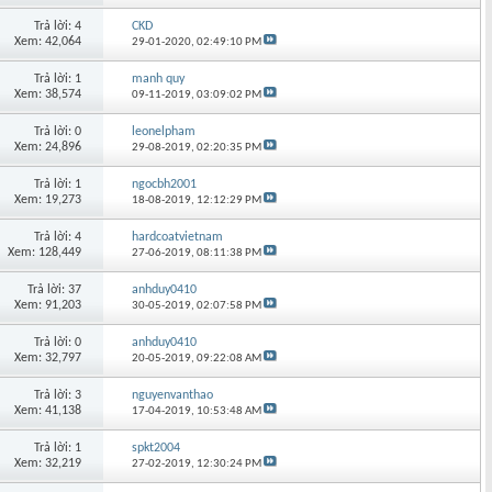
Trả lời: 4
CKD
Xem: 42,064
29-01-2020,
02:49:10 PM
Trả lời: 1
manh quy
Xem: 38,574
09-11-2019,
03:09:02 PM
Trả lời: 0
leonelpham
Xem: 24,896
29-08-2019,
02:20:35 PM
Trả lời: 1
ngocbh2001
Xem: 19,273
18-08-2019,
12:12:29 PM
Trả lời: 4
hardcoatvietnam
Xem: 128,449
27-06-2019,
08:11:38 PM
Trả lời: 37
anhduy0410
Xem: 91,203
30-05-2019,
02:07:58 PM
Trả lời: 0
anhduy0410
Xem: 32,797
20-05-2019,
09:22:08 AM
Trả lời: 3
nguyenvanthao
Xem: 41,138
17-04-2019,
10:53:48 AM
Trả lời: 1
spkt2004
Xem: 32,219
27-02-2019,
12:30:24 PM