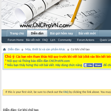
Trang chủ
Diễn đàn
Bài gửi hôm nay
Bài viết mới
Forum Home
Bài viết mới
FAQ
Lịch
Community
Forum Actions
Quick Li
Diễn đàn
Máy, thiết bị và sản phẩm khác
Cơ khí chế tạo
Chú ý
: Các bạn nên tham khảo Nội quy trước khi viết bài (click vào liên kết bê
*
Nội quy và Thông báo diễn đàn CNCProVN.com
*
Nếu bạn thấy hứng thú với bài viết. Hãy dùng chức năng
để chi
If this is your first visit, be sure to check out the
FAQ
by clicking the link above. You ma
Diễn đàn:
Cơ khí chế tạo