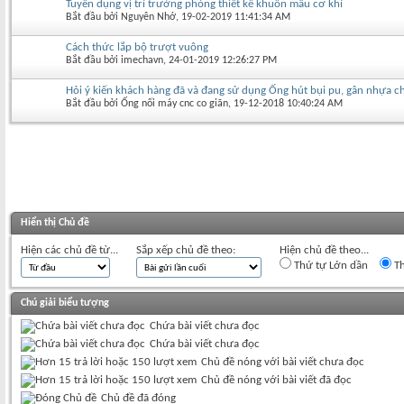
Tuyển dụng vị trí trưởng phòng thiết kế khuôn mẫu cơ khí
Bắt đầu bởi
Nguyên Nhớ
‎, 19-02-2019 11:41:34 AM
Cách thức lắp bộ trượt vuông
Bắt đầu bởi
imechavn
‎, 24-01-2019 12:26:27 PM
Hỏi ý kiến khách hàng đã và đang sử dụng Ống hút bụi pu, gân nhựa 
Bắt đầu bởi
Ống nối máy cnc co giãn
‎, 19-12-2018 10:40:24 AM
Hiển thị Chủ đề
Hiện các chủ đề từ...
Sắp xếp chủ đề theo:
Hiện chủ đề theo...
Thứ tự Lớn dần
Th
Chú giải biểu tượng
Chứa bài viết chưa đọc
Chứa bài viết chưa đọc
Chủ đề nóng với bài viết chưa đọc
Chủ đề nóng với bài viết đã đọc
Chủ đề đã đóng