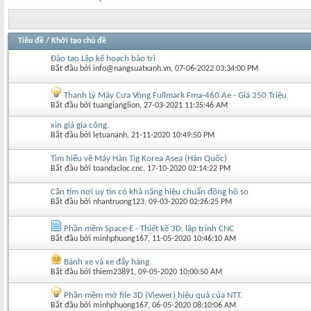
Tiêu đề
/
Khởi tạo chủ đề
Đào tạo Lập kế hoạch bảo trì
Bắt đầu bởi
info@nangsuatxanh.vn
‎, 07-06-2022 03:34:00 PM
Thanh Lý Máy Cưa Vòng Fullmark Fma-460 Ae - Giá 350 Triệu
Bắt đầu bởi
tuangianglion
‎, 27-03-2021 11:35:46 AM
xin giá gia công.
Bắt đầu bởi
letuananh
‎, 21-11-2020 10:49:50 PM
Tìm hiểu về Máy Hàn Tig Korea Asea (Hàn Quốc)
Bắt đầu bởi
toandacloc.cnc
‎, 17-10-2020 02:14:22 PM
Cần tìm nơi uy tín có khả năng hiệu chuẩn đồng hồ so
Bắt đầu bởi
nhantruong123
‎, 09-03-2020 02:26:25 PM
Phần mềm Space-E - Thiết kế 3D, lập trình CNC
Bắt đầu bởi
minhphuong167
‎, 11-05-2020 10:46:10 AM
Bánh xe và xe đẩy hàng
Bắt đầu bởi
thiem23891
‎, 09-05-2020 10:00:50 AM
Phần mềm mở file 3D (Viewer) hiệu quả của NTT.
Bắt đầu bởi
minhphuong167
‎, 06-05-2020 08:10:06 AM