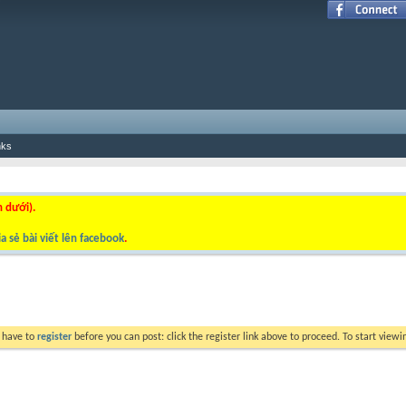
nks
n dưới).
a sẻ bài viết lên facebook
.
y have to
register
before you can post: click the register link above to proceed. To start view