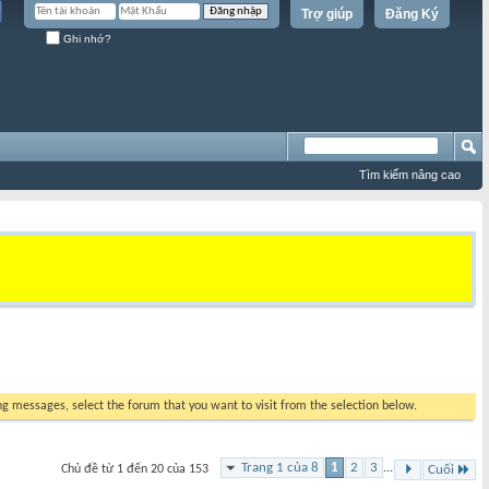
Trợ giúp
Đăng Ký
Ghi nhớ?
Tìm kiếm nâng cao
ing messages, select the forum that you want to visit from the selection below.
Trang 1 của 8
1
2
3
...
Chủ đề từ 1 đến 20 của 153
Cuối