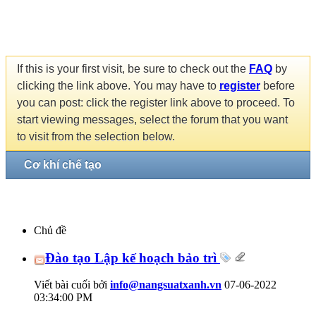
If this is your first visit, be sure to check out the
FAQ
by
clicking the link above. You may have to
register
before
you can post: click the register link above to proceed. To
start viewing messages, select the forum that you want
to visit from the selection below.
Cơ khí chế tạo
Chủ đề
Đào tạo Lập kế hoạch bảo trì
Viết bài cuối bởi
info@nangsuatxanh.vn
07-06-2022
03:34:00 PM