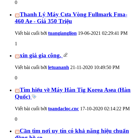
0
Thanh Lý Máy Cưa Vòng Fullmark Fma-
460 Ae - Giá 350 Triệu
Viết bài cuối bởi
tuangianglion
19-06-2021
02:29:41 PM
1
xin giá gia công.
Viết bài cuối bởi
letuananh
21-11-2020
10:49:50 PM
0
Tìm hiểu về Máy Hàn Tig Korea Asea (Hàn
Quốc)
Viết bài cuối bởi
toandacloc.cnc
17-10-2020
02:14:22 PM
0
Cần tìm nơi uy tín có khả năng hiệu chuẩn
đồng hồ so