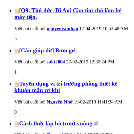
[Q9, Thủ đức, Dĩ An] Cần tìm chỗ làm bệ
máy tiện.
Viết bài cuối bởi
nguyenvanthao
17-04-2019
10:53:48 AM
3
[Cân giúp đỡ] Bơm gel
Viết bài cuối bởi
spkt2004
27-02-2019
12:30:24 PM
1
Tuyển dụng vị trí trưởng phòng thiết kế
khuôn mẫu cơ khí
Viết bài cuối bởi
Nguyên Nhớ
19-02-2019
11:41:34 AM
0
Cách thức lắp bộ trượt vuông