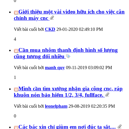
0
Giới thiệu một vài video hữu ích cho việc cân
chỉnh máy cnc
Viết bài cuối bởi
CKD
29-01-2020
02:49:10 PM
4
Cần mua nhôm thanh định hình số lượng
cũng tương đối nhiều
Viết bài cuối bởi
manh quy
09-11-2019
03:09:02 PM
1
Mình cần tìm xưởng nhận gia công cnc, ráp
khuôn nón bảo hiểm 1/2, 3/4, fullface.
Viết bài cuối bởi
leonelpham
29-08-2019
02:20:35 PM
0
Các bác xin chỉ giùm em nơi đúc tạ sắt....