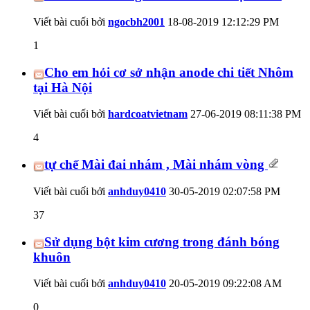
Viết bài cuối bởi
ngocbh2001
18-08-2019
12:12:29 PM
1
Cho em hỏi cơ sở nhận anode chi tiết Nhôm
tại Hà Nội
Viết bài cuối bởi
hardcoatvietnam
27-06-2019
08:11:38 PM
4
tự chế Mài đai nhám , Mài nhám vòng
Viết bài cuối bởi
anhduy0410
30-05-2019
02:07:58 PM
37
Sử dụng bột kim cương trong đánh bóng
khuôn
Viết bài cuối bởi
anhduy0410
20-05-2019
09:22:08 AM
0