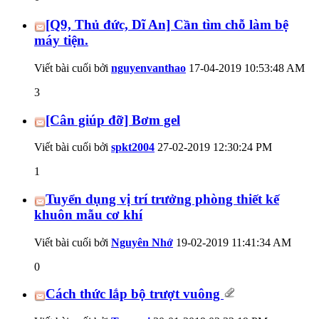
[Q9, Thủ đức, Dĩ An] Cần tìm chỗ làm bệ
máy tiện.
Viết bài cuối bởi
nguyenvanthao
17-04-2019
10:53:48 AM
3
[Cân giúp đỡ] Bơm gel
Viết bài cuối bởi
spkt2004
27-02-2019
12:30:24 PM
1
Tuyển dụng vị trí trưởng phòng thiết kế
khuôn mẫu cơ khí
Viết bài cuối bởi
Nguyên Nhớ
19-02-2019
11:41:34 AM
0
Cách thức lắp bộ trượt vuông