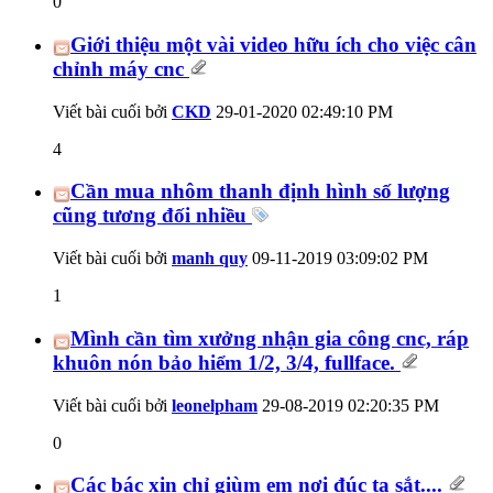
0
Giới thiệu một vài video hữu ích cho việc cân
chỉnh máy cnc
Viết bài cuối bởi
CKD
29-01-2020
02:49:10 PM
4
Cần mua nhôm thanh định hình số lượng
cũng tương đối nhiều
Viết bài cuối bởi
manh quy
09-11-2019
03:09:02 PM
1
Mình cần tìm xưởng nhận gia công cnc, ráp
khuôn nón bảo hiểm 1/2, 3/4, fullface.
Viết bài cuối bởi
leonelpham
29-08-2019
02:20:35 PM
0
Các bác xin chỉ giùm em nơi đúc tạ sắt....