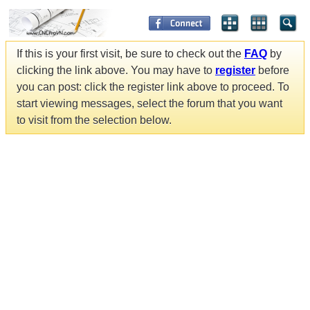
If this is your first visit, be sure to check out the
FAQ
by
clicking the link above. You may have to
register
before
you can post: click the register link above to proceed. To
start viewing messages, select the forum that you want
to visit from the selection below.