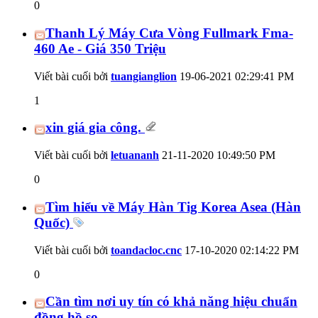
0
Thanh Lý Máy Cưa Vòng Fullmark Fma-
460 Ae - Giá 350 Triệu
Viết bài cuối bởi
tuangianglion
19-06-2021
02:29:41 PM
1
xin giá gia công.
Viết bài cuối bởi
letuananh
21-11-2020
10:49:50 PM
0
Tìm hiểu về Máy Hàn Tig Korea Asea (Hàn
Quốc)
Viết bài cuối bởi
toandacloc.cnc
17-10-2020
02:14:22 PM
0
Cần tìm nơi uy tín có khả năng hiệu chuẩn
đồng hồ so