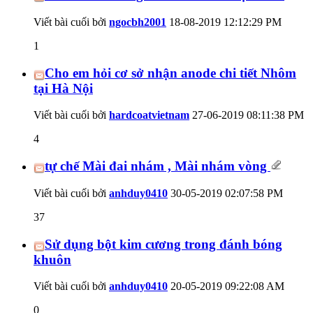
Viết bài cuối bởi
ngocbh2001
18-08-2019
12:12:29 PM
1
Cho em hỏi cơ sở nhận anode chi tiết Nhôm
tại Hà Nội
Viết bài cuối bởi
hardcoatvietnam
27-06-2019
08:11:38 PM
4
tự chế Mài đai nhám , Mài nhám vòng
Viết bài cuối bởi
anhduy0410
30-05-2019
02:07:58 PM
37
Sử dụng bột kim cương trong đánh bóng
khuôn
Viết bài cuối bởi
anhduy0410
20-05-2019
09:22:08 AM
0