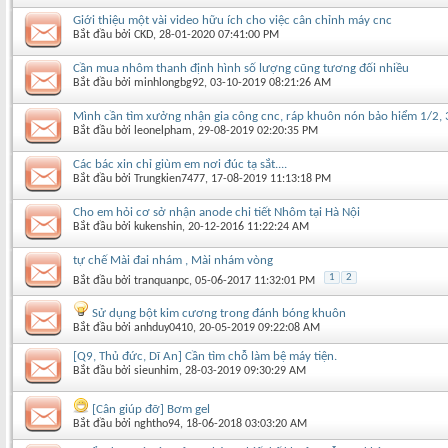
Giới thiệu một vài video hữu ích cho việc cân chỉnh máy cnc
Bắt đầu bởi
CKD
‎, 28-01-2020 07:41:00 PM
Cần mua nhôm thanh định hình số lượng cũng tương đối nhiều
Bắt đầu bởi
minhlongbg92
‎, 03-10-2019 08:21:26 AM
Mình cần tìm xưởng nhận gia công cnc, ráp khuôn nón bảo hiểm 1/2, 3/
Bắt đầu bởi
leonelpham
‎, 29-08-2019 02:20:35 PM
Các bác xin chỉ giùm em nơi đúc tạ sắt....
Bắt đầu bởi
Trungkien7477
‎, 17-08-2019 11:13:18 PM
Cho em hỏi cơ sở nhận anode chi tiết Nhôm tại Hà Nội
Bắt đầu bởi
kukenshin
‎, 20-12-2016 11:22:24 AM
tự chế Mài đai nhám , Mài nhám vòng
1
2
Bắt đầu bởi
tranquanpc
‎, 05-06-2017 11:32:01 PM
Sử dụng bột kim cương trong đánh bóng khuôn
Bắt đầu bởi
anhduy0410
‎, 20-05-2019 09:22:08 AM
[Q9, Thủ đức, Dĩ An] Cần tìm chỗ làm bệ máy tiện.
Bắt đầu bởi
sieunhim
‎, 28-03-2019 09:30:29 AM
[Cân giúp đỡ] Bơm gel
Bắt đầu bởi
nghtho94
‎, 18-06-2018 03:03:20 AM