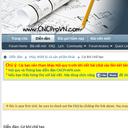
Trang chủ
Diễn đàn
Bài gửi hôm nay
Bài viết mới
Forum Home
Bài viết mới
FAQ
Lịch
Community
Forum Actions
Quick Li
Diễn đàn
Máy, thiết bị và sản phẩm khác
Cơ khí chế tạo
Chú ý
: Các bạn nên tham khảo Nội quy trước khi viết bài (click vào liên kết bê
*
Nội quy và Thông báo diễn đàn CNCProVN.com
*
Nếu bạn thấy hứng thú với bài viết. Hãy dùng chức năng
để chi
If this is your first visit, be sure to check out the
FAQ
by clicking the link above. You ma
Diễn đàn:
Cơ khí chế tạo