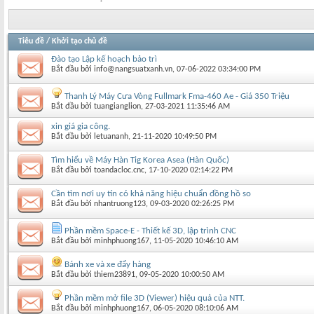
Tiêu đề
/
Khởi tạo chủ đề
Đào tạo Lập kế hoạch bảo trì
Bắt đầu bởi
info@nangsuatxanh.vn
‎, 07-06-2022 03:34:00 PM
Thanh Lý Máy Cưa Vòng Fullmark Fma-460 Ae - Giá 350 Triệu
Bắt đầu bởi
tuangianglion
‎, 27-03-2021 11:35:46 AM
xin giá gia công.
Bắt đầu bởi
letuananh
‎, 21-11-2020 10:49:50 PM
Tìm hiểu về Máy Hàn Tig Korea Asea (Hàn Quốc)
Bắt đầu bởi
toandacloc.cnc
‎, 17-10-2020 02:14:22 PM
Cần tìm nơi uy tín có khả năng hiệu chuẩn đồng hồ so
Bắt đầu bởi
nhantruong123
‎, 09-03-2020 02:26:25 PM
Phần mềm Space-E - Thiết kế 3D, lập trình CNC
Bắt đầu bởi
minhphuong167
‎, 11-05-2020 10:46:10 AM
Bánh xe và xe đẩy hàng
Bắt đầu bởi
thiem23891
‎, 09-05-2020 10:00:50 AM
Phần mềm mở file 3D (Viewer) hiệu quả của NTT.
Bắt đầu bởi
minhphuong167
‎, 06-05-2020 08:10:06 AM