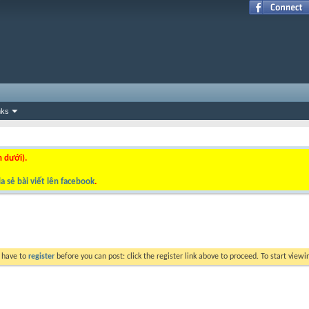
nks
n dưới).
a sẻ bài viết lên facebook
.
y have to
register
before you can post: click the register link above to proceed. To start view