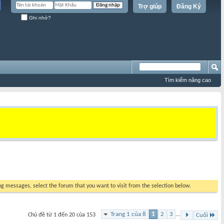
Trợ giúp
Đăng Ký
Ghi nhớ?
Tìm kiếm nâng cao
ing messages, select the forum that you want to visit from the selection below.
Trang 1 của 8
1
2
3
...
Chủ đề từ 1 đến 20 của 153
Cuối