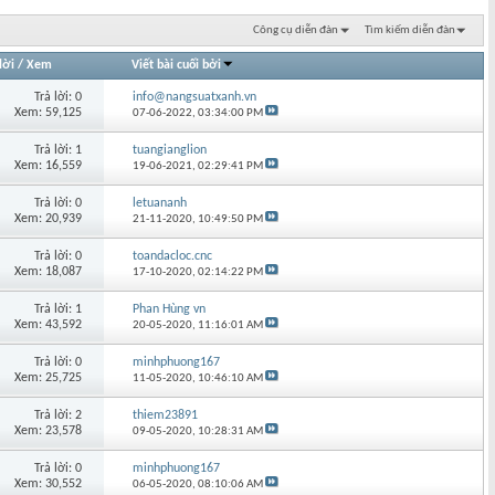
Công cụ diễn đàn
Tìm kiếm diễn đàn
lời
/
Xem
Viết bài cuối bởi
Trả lời: 0
info@nangsuatxanh.vn
Xem: 59,125
07-06-2022,
03:34:00 PM
Trả lời: 1
tuangianglion
Xem: 16,559
19-06-2021,
02:29:41 PM
Trả lời: 0
letuananh
Xem: 20,939
21-11-2020,
10:49:50 PM
Trả lời: 0
toandacloc.cnc
Xem: 18,087
17-10-2020,
02:14:22 PM
Trả lời: 1
Phan Hùng vn
Xem: 43,592
20-05-2020,
11:16:01 AM
Trả lời: 0
minhphuong167
Xem: 25,725
11-05-2020,
10:46:10 AM
Trả lời: 2
thiem23891
Xem: 23,578
09-05-2020,
10:28:31 AM
Trả lời: 0
minhphuong167
Xem: 30,552
06-05-2020,
08:10:06 AM