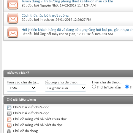
Tuyển dụng vị trí trưởng phòng thiết kế khuôn mẫu cơ khí
Bắt đầu bởi
Nguyên Nhớ
‎, 19-02-2019 11:41:34 AM
Cách thức lắp bộ trượt vuông
Bắt đầu bởi
imechavn
‎, 24-01-2019 12:26:27 PM
Hỏi ý kiến khách hàng đã và đang sử dụng Ống hút bụi pu, gân nhựa 
Bắt đầu bởi
Ống nối máy cnc co giãn
‎, 19-12-2018 10:40:24 AM
Hiển thị Chủ đề
Hiện các chủ đề từ...
Sắp xếp chủ đề theo:
Hiện chủ đề theo...
Thứ tự Lớn dần
Th
Chú giải biểu tượng
Chứa bài viết chưa đọc
Chứa bài viết chưa đọc
Chủ đề nóng với bài viết chưa đọc
Chủ đề nóng với bài viết đã đọc
Chủ đề đã đóng