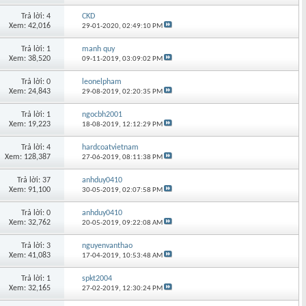
Trả lời: 4
CKD
Xem: 42,016
29-01-2020,
02:49:10 PM
Trả lời: 1
manh quy
Xem: 38,520
09-11-2019,
03:09:02 PM
Trả lời: 0
leonelpham
Xem: 24,843
29-08-2019,
02:20:35 PM
Trả lời: 1
ngocbh2001
Xem: 19,223
18-08-2019,
12:12:29 PM
Trả lời: 4
hardcoatvietnam
Xem: 128,387
27-06-2019,
08:11:38 PM
Trả lời: 37
anhduy0410
Xem: 91,100
30-05-2019,
02:07:58 PM
Trả lời: 0
anhduy0410
Xem: 32,762
20-05-2019,
09:22:08 AM
Trả lời: 3
nguyenvanthao
Xem: 41,083
17-04-2019,
10:53:48 AM
Trả lời: 1
spkt2004
Xem: 32,165
27-02-2019,
12:30:24 PM