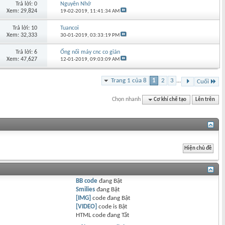
Trả lời: 0
Nguyên Nhớ
Xem: 29,824
19-02-2019,
11:41:34 AM
Trả lời: 10
Tuancoi
Xem: 32,333
30-01-2019,
03:33:19 PM
Trả lời: 6
Ống nối máy cnc co giãn
Xem: 47,627
12-01-2019,
09:03:09 AM
Trang 1 của 8
1
2
3
...
Cuối
Chọn nhanh
Cơ khí chế tạo
Lên trên
BB code
đang
Bật
Smilies
đang
Bật
[IMG]
code đang
Bật
[VIDEO]
code is
Bật
HTML code đang
Tắt