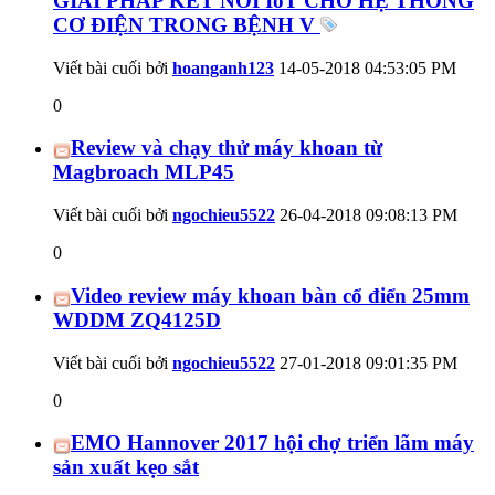
GIẢI PHÁP KẾT NỐI IoT CHO HỆ THỐNG
CƠ ĐIỆN TRONG BỆNH V
Viết bài cuối bởi
hoanganh123
14-05-2018
04:53:05 PM
0
Review và chạy thử máy khoan từ
Magbroach MLP45
Viết bài cuối bởi
ngochieu5522
26-04-2018
09:08:13 PM
0
Video review máy khoan bàn cổ điển 25mm
WDDM ZQ4125D
Viết bài cuối bởi
ngochieu5522
27-01-2018
09:01:35 PM
0
EMO Hannover 2017 hội chợ triển lãm máy
sản xuất kẹo sắt