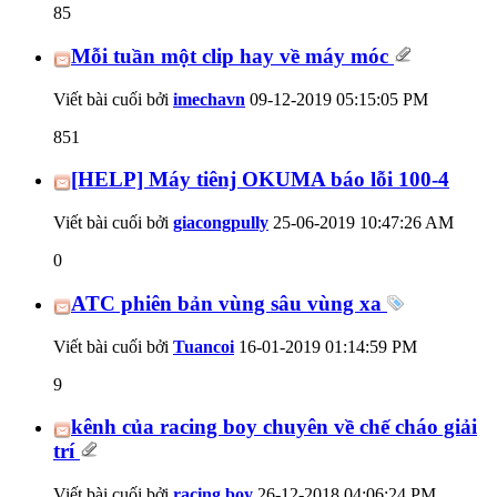
85
Mỗi tuần một clip hay về máy móc
Viết bài cuối bởi
imechavn
09-12-2019
05:15:05 PM
851
[HELP] Máy tiênj OKUMA báo lỗi 100-4
Viết bài cuối bởi
giacongpully
25-06-2019
10:47:26 AM
0
ATC phiên bản vùng sâu vùng xa
Viết bài cuối bởi
Tuancoi
16-01-2019
01:14:59 PM
9
kênh của racing boy chuyên về chế cháo giải
trí
Viết bài cuối bởi
racing boy
26-12-2018
04:06:24 PM