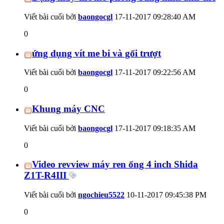
Viết bài cuối bởi
baongocgl
17-11-2017
09:28:40 AM
0
ứng dụng vít me bi và gối trượt
Viết bài cuối bởi
baongocgl
17-11-2017
09:22:56 AM
0
Khung máy CNC
Viết bài cuối bởi
baongocgl
17-11-2017
09:18:35 AM
0
Video revview máy ren ống 4 inch Shida
Z1T-R4III
Viết bài cuối bởi
ngochieu5522
10-11-2017
09:45:38 PM
0