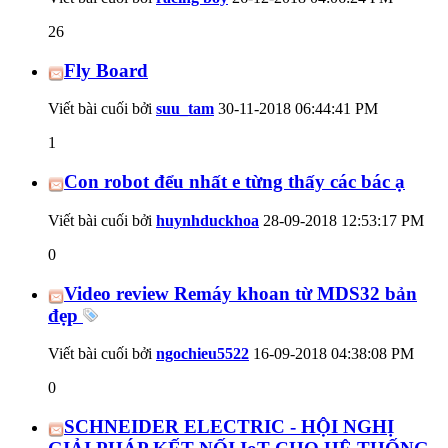
26
Fly Board
Viết bài cuối bởi
suu_tam
30-11-2018
06:44:41 PM
1
Con robot đểu nhất e từng thấy các bác ạ
Viết bài cuối bởi
huynhduckhoa
28-09-2018
12:53:17 PM
0
Video review Remáy khoan từ MDS32 bản
đẹp
Viết bài cuối bởi
ngochieu5522
16-09-2018
04:38:08 PM
0
SCHNEIDER ELECTRIC - HỘI NGHỊ