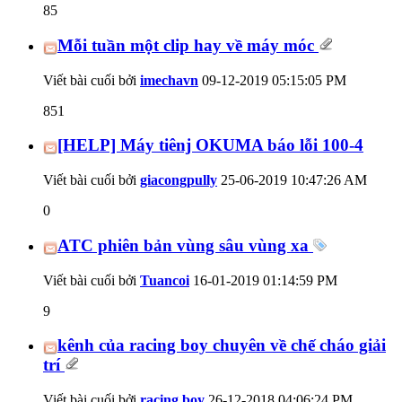
85
Mỗi tuần một clip hay về máy móc
Viết bài cuối bởi
imechavn
09-12-2019
05:15:05 PM
851
[HELP] Máy tiênj OKUMA báo lỗi 100-4
Viết bài cuối bởi
giacongpully
25-06-2019
10:47:26 AM
0
ATC phiên bản vùng sâu vùng xa
Viết bài cuối bởi
Tuancoi
16-01-2019
01:14:59 PM
9
kênh của racing boy chuyên về chế cháo giải
trí
Viết bài cuối bởi
racing boy
26-12-2018
04:06:24 PM