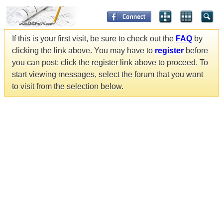
If this is your first visit, be sure to check out the
FAQ
by
clicking the link above. You may have to
register
before
you can post: click the register link above to proceed. To
start viewing messages, select the forum that you want
to visit from the selection below.