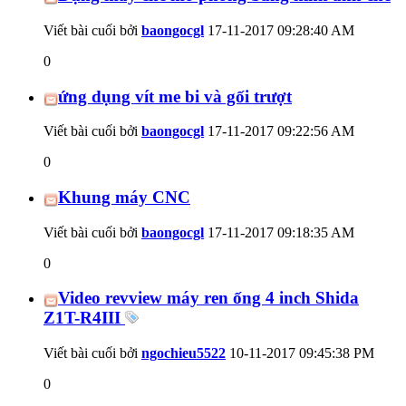
Viết bài cuối bởi
baongocgl
17-11-2017
09:28:40 AM
0
ứng dụng vít me bi và gối trượt
Viết bài cuối bởi
baongocgl
17-11-2017
09:22:56 AM
0
Khung máy CNC
Viết bài cuối bởi
baongocgl
17-11-2017
09:18:35 AM
0
Video revview máy ren ống 4 inch Shida
Z1T-R4III
Viết bài cuối bởi
ngochieu5522
10-11-2017
09:45:38 PM
0