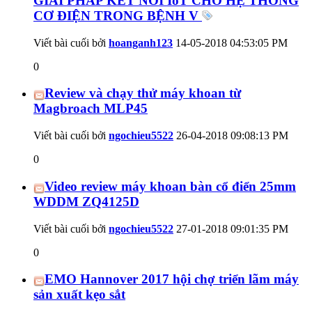
GIẢI PHÁP KẾT NỐI IoT CHO HỆ THỐNG
CƠ ĐIỆN TRONG BỆNH V
Viết bài cuối bởi
hoanganh123
14-05-2018
04:53:05 PM
0
Review và chạy thử máy khoan từ
Magbroach MLP45
Viết bài cuối bởi
ngochieu5522
26-04-2018
09:08:13 PM
0
Video review máy khoan bàn cổ điển 25mm
WDDM ZQ4125D
Viết bài cuối bởi
ngochieu5522
27-01-2018
09:01:35 PM
0
EMO Hannover 2017 hội chợ triển lãm máy
sản xuất kẹo sắt