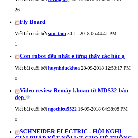
26
Fly Board
Viết bài cuối bởi
suu_tam
30-11-2018
06:44:41 PM
1
Con robot đểu nhất e từng thấy các bác ạ
Viết bài cuối bởi
huynhduckhoa
28-09-2018
12:53:17 PM
0
Video review Remáy khoan từ MDS32 bản
đẹp
Viết bài cuối bởi
ngochieu5522
16-09-2018
04:38:08 PM
0
SCHNEIDER ELECTRIC - HỘI NGHỊ