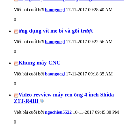
Viết bài cuối bởi
baongocgl
17-11-2017
09:28:40 AM
0
ứng dụng vít me bi và gối trượt
Viết bài cuối bởi
baongocgl
17-11-2017
09:22:56 AM
0
Khung máy CNC
Viết bài cuối bởi
baongocgl
17-11-2017
09:18:35 AM
0
Video revview máy ren ống 4 inch Shida
Z1T-R4III
Viết bài cuối bởi
ngochieu5522
10-11-2017
09:45:38 PM
0