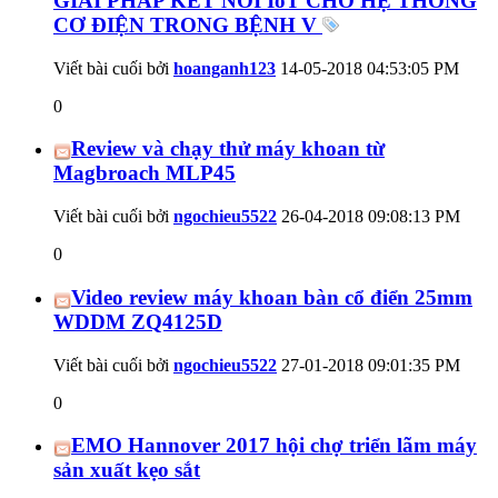
GIẢI PHÁP KẾT NỐI IoT CHO HỆ THỐNG
CƠ ĐIỆN TRONG BỆNH V
Viết bài cuối bởi
hoanganh123
14-05-2018
04:53:05 PM
0
Review và chạy thử máy khoan từ
Magbroach MLP45
Viết bài cuối bởi
ngochieu5522
26-04-2018
09:08:13 PM
0
Video review máy khoan bàn cổ điển 25mm
WDDM ZQ4125D
Viết bài cuối bởi
ngochieu5522
27-01-2018
09:01:35 PM
0
EMO Hannover 2017 hội chợ triển lãm máy
sản xuất kẹo sắt