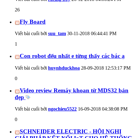
26
Fly Board
Viết bài cuối bởi
suu_tam
30-11-2018
06:44:41 PM
1
Con robot đểu nhất e từng thấy các bác ạ
Viết bài cuối bởi
huynhduckhoa
28-09-2018
12:53:17 PM
0
Video review Remáy khoan từ MDS32 bản
đẹp
Viết bài cuối bởi
ngochieu5522
16-09-2018
04:38:08 PM
0
SCHNEIDER ELECTRIC - HỘI NGHỊ