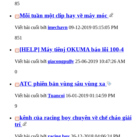
85
Mỗi tuần một clip hay về máy móc
Viết bài cuối bởi
imechavn
09-12-2019
05:15:05 PM
851
[HELP] Máy tiênj OKUMA báo lỗi 100-4
Viết bài cuối bởi
giacongpully
25-06-2019
10:47:26 AM
0
ATC phiên bản vùng sâu vùng xa
Viết bài cuối bởi
Tuancoi
16-01-2019
01:14:59 PM
9
kênh của racing boy chuyên về chế cháo giải
trí
Viết bài cuối bởi
racing boy
26-12-2018
04:06:24 PM