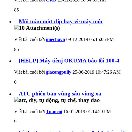
85
Mỗi tuần một clip hay về máy móc
Viết bài cuối bởi
imechavn
09-12-2019
05:15:05 PM
851
[HELP] Máy tiênj OKUMA báo lỗi 100-4
Viết bài cuối bởi
giacongpully
25-06-2019
10:47:26 AM
0
ATC phiên bản vùng sâu vùng xa
Viết bài cuối bởi
Tuancoi
16-01-2019
01:14:59 PM
9