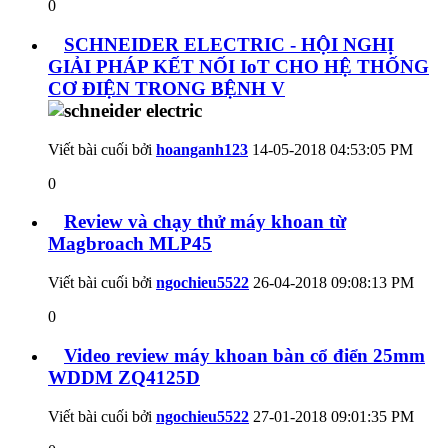
0
SCHNEIDER ELECTRIC - HỘI NGHỊ
GIẢI PHÁP KẾT NỐI IoT CHO HỆ THỐNG
CƠ ĐIỆN TRONG BỆNH V
Viết bài cuối bởi
hoanganh123
14-05-2018
04:53:05 PM
0
Review và chạy thử máy khoan từ
Magbroach MLP45
Viết bài cuối bởi
ngochieu5522
26-04-2018
09:08:13 PM
0
Video review máy khoan bàn cổ điển 25mm
WDDM ZQ4125D
Viết bài cuối bởi
ngochieu5522
27-01-2018
09:01:35 PM