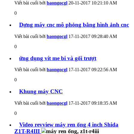
Viết bài cuối bởi
baongocgl
20-11-2017
10:21:10 AM
0
Dựng máy cnc mô phỏng bẳng hình ảnh cnc
Viết bài cuối bởi
baongocgl
17-11-2017
09:28:40 AM
0
ứng dụng vít me bi và gối trượt
Viết bài cuối bởi
baongocgl
17-11-2017
09:22:56 AM
0
Khung máy CNC
Viết bài cuối bởi
baongocgl
17-11-2017
09:18:35 AM
0
Video revview máy ren ống 4 inch Shida
Z1T-R4III