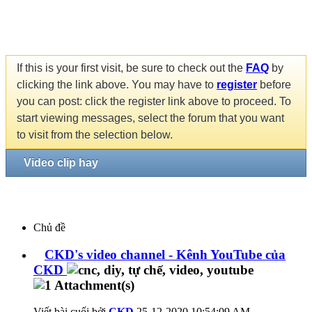
If this is your first visit, be sure to check out the
FAQ
by
clicking the link above. You may have to
register
before
you can post: click the register link above to proceed. To
start viewing messages, select the forum that you want
to visit from the selection below.
Video clip hay
Chủ đề
CKD's video channel - Kênh YouTube của
CKD
Viết bài cuối bởi
CKD
25-12-2020
10:54:09 AM