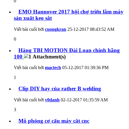
0
EMO Hannover 2017 hội chợ triển lãm máy
sản xuất kẹo sắt
Viết bài cuối bởi
cuongkran
25-12-2017
08:43:52 AM
0
Hàng TBI MOTION Đài Loan chính hãng
100
Viết bài cuối bởi
mactech
05-12-2017
01:39:36 PM
1
Clip DIY hay của rather B welding
Viết bài cuối bởi
v0danh
02-12-2017
01:35:59 AM
3
Mô phỏng cơ cấu máy cắt cnc