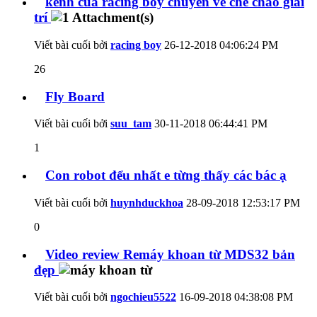
kênh của racing boy chuyên về chế cháo giải
trí
Viết bài cuối bởi
racing boy
26-12-2018
04:06:24 PM
26
Fly Board
Viết bài cuối bởi
suu_tam
30-11-2018
06:44:41 PM
1
Con robot đểu nhất e từng thấy các bác ạ
Viết bài cuối bởi
huynhduckhoa
28-09-2018
12:53:17 PM
0
Video review Remáy khoan từ MDS32 bản
đẹp
Viết bài cuối bởi
ngochieu5522
16-09-2018
04:38:08 PM