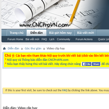
Trang chủ
Diễn đàn
Bài gửi hôm nay
Bài viết mới
Forum Home
Bài viết mới
FAQ
Lịch
Community
Forum Actions
Quick Li
Diễn đàn
Góc thư giãn
Video clip hay
Chú ý
: Các bạn nên tham khảo Nội quy trước khi viết bài (click vào liên kết bê
*
Nội quy và Thông báo diễn đàn CNCProVN.com
*
Nếu bạn thấy hứng thú với bài viết. Hãy dùng chức năng
để chi
If this is your first visit, be sure to check out the
FAQ
by clicking the link above. You ma
Diễn đàn:
Video clip hay