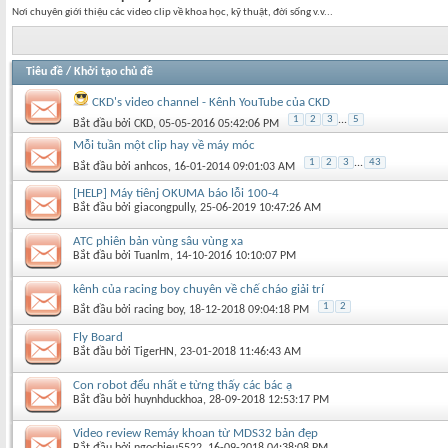
Nơi chuyên giới thiệu các video clip về khoa học, kỹ thuật, đời sống v.v...
Tiêu đề
/
Khởi tạo chủ đề
CKD's video channel - Kênh YouTube của CKD
1
2
3
...
5
Bắt đầu bởi
CKD
‎, 05-05-2016 05:42:06 PM
Mỗi tuần một clip hay về máy móc
1
2
3
...
43
Bắt đầu bởi
anhcos
‎, 16-01-2014 09:01:03 AM
[HELP] Máy tiênj OKUMA báo lỗi 100-4
Bắt đầu bởi
giacongpully
‎, 25-06-2019 10:47:26 AM
ATC phiên bản vùng sâu vùng xa
Bắt đầu bởi
Tuanlm
‎, 14-10-2016 10:10:07 PM
kênh của racing boy chuyên về chế cháo giải trí
1
2
Bắt đầu bởi
racing boy
‎, 18-12-2018 09:04:18 PM
Fly Board
Bắt đầu bởi
TigerHN
‎, 23-01-2018 11:46:43 AM
Con robot đểu nhất e từng thấy các bác ạ
Bắt đầu bởi
huynhduckhoa
‎, 28-09-2018 12:53:17 PM
Video review Remáy khoan từ MDS32 bản đẹp
Bắt đầu bởi
ngochieu5522
‎, 16-09-2018 04:38:08 PM