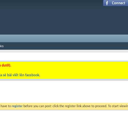
nks
n dưới).
a sẻ bài viết lên facebook
.
y have to
register
before you can post: click the register link above to proceed. To start view