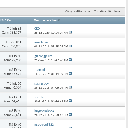
Công cụ diễn đàn
Tìm kiếm diễn đàn
lời
/
Xem
Viết bài cuối bởi
Trả lời: 85
CKD
Xem: 363,307
25-12-2020,
10:54:09 AM
Trả lời: 851
imechavn
Xem: 736,903
09-12-2019,
05:15:05 PM
Trả lời: 0
giacongpully
Xem: 22,998
25-06-2019,
10:47:26 AM
Trả lời: 9
Tuancoi
Xem: 37,524
16-01-2019,
01:14:59 PM
Trả lời: 26
racing boy
Xem: 46,314
26-12-2018,
04:06:24 PM
Trả lời: 1
suu_tam
Xem: 14,465
30-11-2018,
06:44:41 PM
Trả lời: 0
huynhduckhoa
Xem: 25,681
28-09-2018,
12:53:17 PM
Trả lời: 0
ngochieu5522