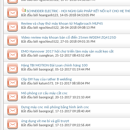
SCHNEIDER ELECTRIC - HỘI NGHỊ GIẢI PHÁP KẾT NỐI IoT CHO HỆ 
Bắt đầu bởi
hoanganh123
‎, 14-05-2018 04:53:05 PM
Review và chạy thử máy khoan từ Magbroach MLP45
Bắt đầu bởi
ngochieu5522
‎, 26-04-2018 09:08:13 PM
Video review máy khoan bàn cổ điển 25mm WDDM ZQ4125D
Bắt đầu bởi
ngochieu5522
‎, 27-01-2018 09:01:35 PM
EMO Hannover 2017 hội chợ triển lãm máy sản xuất kẹo sắt
Bắt đầu bởi
cuongkran
‎, 25-12-2017 08:43:52 AM
Hàng TBI MOTION Đài Loan chính hãng 100
Bắt đầu bởi
baongocgl
‎, 05-12-2017 01:19:44 PM
Clip DIY hay của rather B welding
Bắt đầu bởi
katum573
‎, 19-11-2017 08:58:04 PM
Mô phỏng cơ cấu máy cắt cnc
Bắt đầu bởi
baongocgl
‎, 20-11-2017 10:21:10 AM
Dựng máy cnc mô phỏng bẳng hình ảnh cnc
Bắt đầu bởi
baongocgl
‎, 17-11-2017 09:28:40 AM
ứng dụng vít me bi và gối trượt
Bắt đầu bởi
baongocgl
‎, 17-11-2017 09:22:56 AM