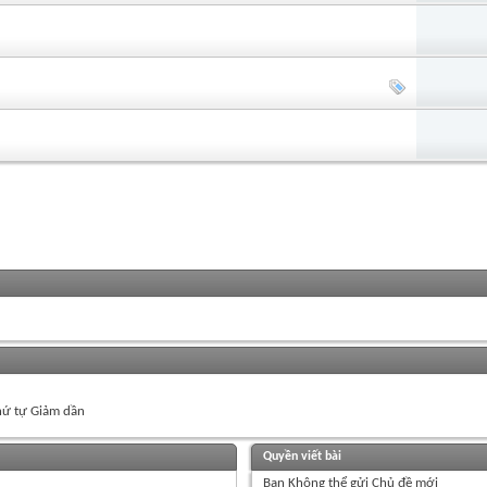
ứ tự Giảm dần
Quyền viết bài
Bạn
Không thể
gửi Chủ đề mới