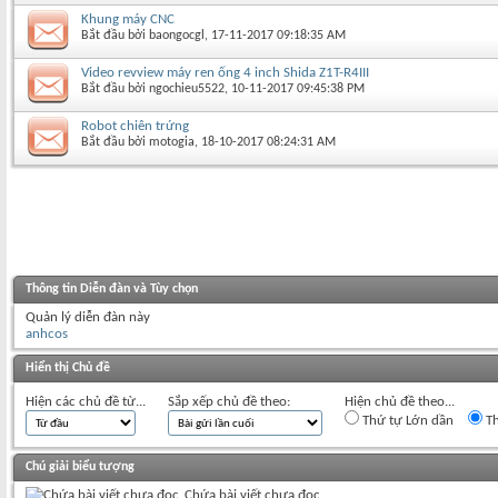
Khung máy CNC
Bắt đầu bởi
baongocgl
‎, 17-11-2017 09:18:35 AM
Video revview máy ren ống 4 inch Shida Z1T-R4III
Bắt đầu bởi
ngochieu5522
‎, 10-11-2017 09:45:38 PM
Robot chiên trứng
Bắt đầu bởi
motogia
‎, 18-10-2017 08:24:31 AM
Thông tin Diễn đàn và Tùy chọn
Quản lý diễn đàn này
anhcos
Hiển thị Chủ đề
Hiện các chủ đề từ...
Sắp xếp chủ đề theo:
Hiện chủ đề theo...
Thứ tự Lớn dần
Th
Chú giải biểu tượng
Chứa bài viết chưa đọc