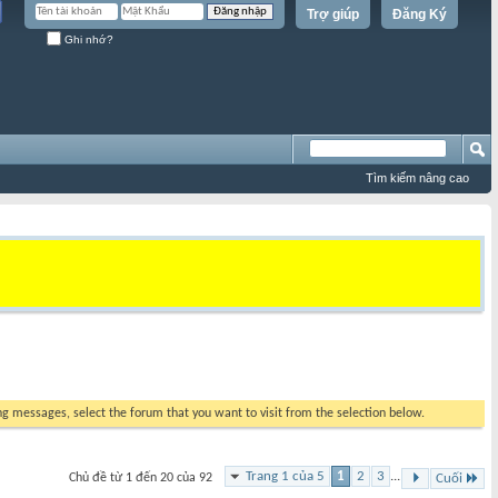
Trợ giúp
Đăng Ký
Ghi nhớ?
Tìm kiếm nâng cao
ing messages, select the forum that you want to visit from the selection below.
Trang 1 của 5
1
2
3
...
Chủ đề từ 1 đến 20 của 92
Cuối