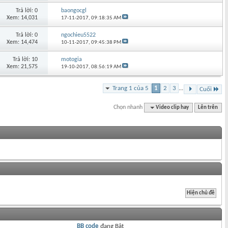
Trả lời: 0
baongocgl
Xem: 14,031
17-11-2017,
09:18:35 AM
Trả lời: 0
ngochieu5522
Xem: 14,474
10-11-2017,
09:45:38 PM
Trả lời: 10
motogia
Xem: 21,575
19-10-2017,
08:56:19 AM
Trang 1 của 5
1
2
3
...
Cuối
Chọn nhanh
Video clip hay
Lên trên
BB code
đang
Bật