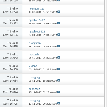
Xem: 14,139
16-09-2018,
04:38:08 PM
Trả lời: 0
hoanganh123
Xem: 14,273
14-05-2018,
04:53:05 PM
Trả lời: 0
ngochieu5522
Xem: 13,322
26-04-2018,
09:08:13 PM
Trả lời: 0
ngochieu5522
Xem: 13,106
27-01-2018,
09:01:35 PM
Trả lời: 0
cuongkran
Xem: 14,878
25-12-2017,
08:43:52 AM
Trả lời: 1
mactech
Xem: 31,042
05-12-2017,
01:39:36 PM
Trả lời: 3
v0danh
Xem: 16,950
02-12-2017,
01:35:59 AM
Trả lời: 0
baongocgl
Xem: 14,064
20-11-2017,
10:21:10 AM
Trả lời: 0
baongocgl
Xem: 15,824
17-11-2017,
09:28:40 AM
Trả lời: 0
baongocgl
Xem: 16,705
17-11-2017,
09:22:56 AM