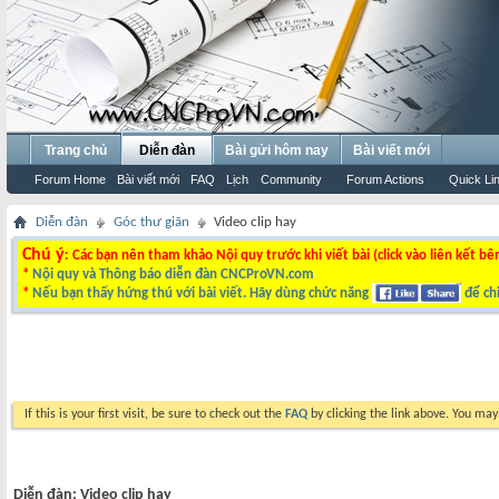
Trang chủ
Diễn đàn
Bài gửi hôm nay
Bài viết mới
Forum Home
Bài viết mới
FAQ
Lịch
Community
Forum Actions
Quick Li
Diễn đàn
Góc thư giãn
Video clip hay
Chú ý
: Các bạn nên tham khảo Nội quy trước khi viết bài (click vào liên kết bê
*
Nội quy và Thông báo diễn đàn CNCProVN.com
*
Nếu bạn thấy hứng thú với bài viết. Hãy dùng chức năng
để chi
If this is your first visit, be sure to check out the
FAQ
by clicking the link above. You ma
Diễn đàn:
Video clip hay