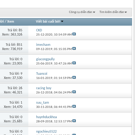
Công cụ diễn đàn
Tìm kiếm diễn đàn
lời
/
Xem
Viết bài cuối bởi
Trả lời: 85
CKD
Xem: 363,326
25-12-2020,
10:54:09 AM
Trả lời: 851
imechavn
Xem: 736,919
09-12-2019,
05:15:05 PM
Trả lời: 0
giacongpully
Xem: 23,005
25-06-2019,
10:47:26 AM
Trả lời: 9
Tuancoi
Xem: 37,530
16-01-2019,
01:14:59 PM
Trả lời: 26
racing boy
Xem: 46,321
26-12-2018,
04:06:24 PM
Trả lời: 1
suu_tam
Xem: 14,470
30-11-2018,
06:44:41 PM
Trả lời: 0
huynhduckhoa
Xem: 25,685
28-09-2018,
12:53:17 PM
Trả lời: 0
ngochieu5522