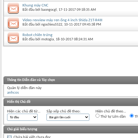
Khung máy CNC
Bắt đầu bởi
baongocgl
‎, 17-11-2017 09:18:35 AM
Video revview máy ren ống 4 inch Shida Z1T-R4III
Bắt đầu bởi
ngochieu5522
‎, 10-11-2017 09:45:38 PM
Robot chiên trứng
Bắt đầu bởi
motogia
‎, 18-10-2017 08:24:31 AM
Thông tin Diễn đàn và Tùy chọn
Quản lý diễn đàn này
anhcos
Hiển thị Chủ đề
Hiện các chủ đề từ...
Sắp xếp chủ đề theo:
Hiện chủ đề theo...
Thứ tự Lớn dần
Th
Chú giải biểu tượng
Chứa bài viết chưa đọc