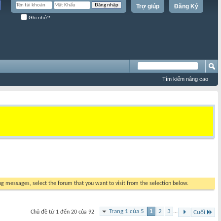
Trợ giúp
Đăng Ký
Ghi nhớ?
Tìm kiếm nâng cao
ing messages, select the forum that you want to visit from the selection below.
Trang 1 của 5
1
2
3
...
Chủ đề từ 1 đến 20 của 92
Cuối