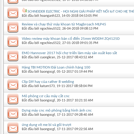
SCHNEIDER ELECTRIC - HỘI NGHỊ GIẢI PHÁP KẾT NỐI IoT CHO HỆ 
Bắt đầu bởi
hoanganh123
‎, 14-05-2018 04:53:05 PM
Review và chạy thử máy khoan từ Magbroach MLP45
Bắt đầu bởi
ngochieu5522
‎, 26-04-2018 09:08:13 PM
Video review máy khoan bàn cổ điển 25mm WDDM ZQ4125D
Bắt đầu bởi
ngochieu5522
‎, 27-01-2018 09:01:35 PM
EMO Hannover 2017 hội chợ triển lãm máy sản xuất kẹo sắt
Bắt đầu bởi
cuongkran
‎, 25-12-2017 08:43:52 AM
Hàng TBI MOTION Đài Loan chính hãng 100
Bắt đầu bởi
baongocgl
‎, 05-12-2017 01:19:44 PM
Clip DIY hay của rather B welding
Bắt đầu bởi
katum573
‎, 19-11-2017 08:58:04 PM
Mô phỏng cơ cấu máy cắt cnc
Bắt đầu bởi
baongocgl
‎, 20-11-2017 10:21:10 AM
Dựng máy cnc mô phỏng bẳng hình ảnh cnc
Bắt đầu bởi
baongocgl
‎, 17-11-2017 09:28:40 AM
ứng dụng vít me bi và gối trượt
Bắt đầu bởi
baongocgl
‎, 17-11-2017 09:22:56 AM