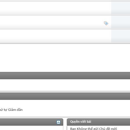
ứ tự Giảm dần
Quyền viết bài
Bạn
Không thể
gửi Chủ đề mới