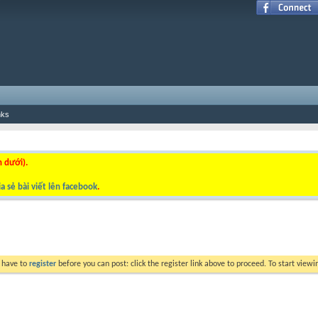
nks
n dưới).
a sẻ bài viết lên facebook
.
y have to
register
before you can post: click the register link above to proceed. To start view