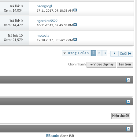
Trả lời: 0
baongocgl
Xem: 14,034
17-11-2017,
09:18:35 AM
Trả lời: 0
ngochieu5522
Xem: 14,479
10-11-2017,
09:45:38 PM
Trả lời: 10
motogia
Xem: 21,579
19-10-2017,
08:56:19 AM
Trang 1 của 5
1
2
3
...
Cuối
Chọn nhanh
Video clip hay
Lên trên
BB code
đang
Bật