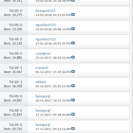
Xem: 14,141
16-09-2018,
04:38:08 PM
Trả lời: 0
hoanganh123
Xem: 14,279
14-05-2018,
04:53:05 PM
Trả lời: 0
ngochieu5522
Xem: 13,326
26-04-2018,
09:08:13 PM
Trả lời: 0
ngochieu5522
Xem: 13,110
27-01-2018,
09:01:35 PM
Trả lời: 0
cuongkran
Xem: 14,880
25-12-2017,
08:43:52 AM
Trả lời: 1
mactech
Xem: 31,047
05-12-2017,
01:39:36 PM
Trả lời: 3
v0danh
Xem: 16,958
02-12-2017,
01:35:59 AM
Trả lời: 0
baongocgl
Xem: 14,067
20-11-2017,
10:21:10 AM
Trả lời: 0
baongocgl
Xem: 15,829
17-11-2017,
09:28:40 AM
Trả lời: 0
baongocgl
Xem: 16,710
17-11-2017,
09:22:56 AM