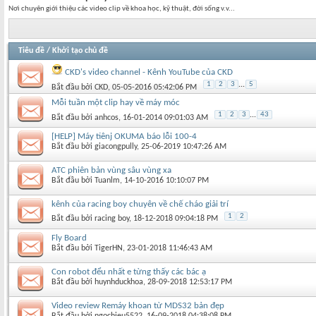
Nơi chuyên giới thiệu các video clip về khoa học, kỹ thuật, đời sống v.v...
Tiêu đề
/
Khởi tạo chủ đề
CKD's video channel - Kênh YouTube của CKD
1
2
3
...
5
Bắt đầu bởi
CKD
‎, 05-05-2016 05:42:06 PM
Mỗi tuần một clip hay về máy móc
1
2
3
...
43
Bắt đầu bởi
anhcos
‎, 16-01-2014 09:01:03 AM
[HELP] Máy tiênj OKUMA báo lỗi 100-4
Bắt đầu bởi
giacongpully
‎, 25-06-2019 10:47:26 AM
ATC phiên bản vùng sâu vùng xa
Bắt đầu bởi
Tuanlm
‎, 14-10-2016 10:10:07 PM
kênh của racing boy chuyên về chế cháo giải trí
1
2
Bắt đầu bởi
racing boy
‎, 18-12-2018 09:04:18 PM
Fly Board
Bắt đầu bởi
TigerHN
‎, 23-01-2018 11:46:43 AM
Con robot đểu nhất e từng thấy các bác ạ
Bắt đầu bởi
huynhduckhoa
‎, 28-09-2018 12:53:17 PM
Video review Remáy khoan từ MDS32 bản đẹp
Bắt đầu bởi
ngochieu5522
‎, 16-09-2018 04:38:08 PM