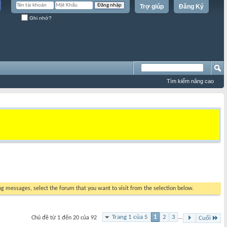
Trợ giúp
Đăng Ký
Ghi nhớ?
Tìm kiếm nâng cao
ing messages, select the forum that you want to visit from the selection below.
Trang 1 của 5
1
2
3
...
Chủ đề từ 1 đến 20 của 92
Cuối