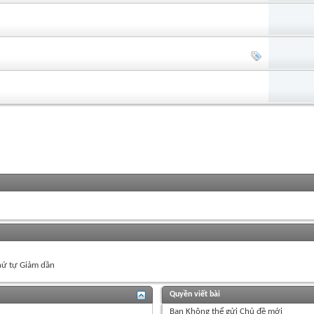
ứ tự Giảm dần
Quyền viết bài
Bạn
Không thể
gửi Chủ đề mới