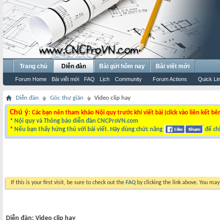
Trang chủ
Diễn đàn
Bài gửi hôm nay
Bài viết mới
Forum Home
Bài viết mới
FAQ
Lịch
Community
Forum Actions
Quick Li
Diễn đàn
Góc thư giãn
Video clip hay
Chú ý
: Các bạn nên tham khảo Nội quy trước khi viết bài (click vào liên kết bê
*
Nội quy và Thông báo diễn đàn CNCProVN.com
*
Nếu bạn thấy hứng thú với bài viết. Hãy dùng chức năng
để chi
If this is your first visit, be sure to check out the
FAQ
by clicking the link above. You ma
Diễn đàn:
Video clip hay