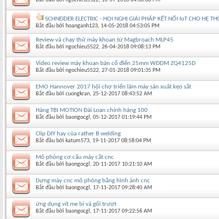
SCHNEIDER ELECTRIC - HỘI NGHỊ GIẢI PHÁP KẾT NỐI IoT CHO HỆ 
Bắt đầu bởi
hoanganh123
‎, 14-05-2018 04:53:05 PM
Review và chạy thử máy khoan từ Magbroach MLP45
Bắt đầu bởi
ngochieu5522
‎, 26-04-2018 09:08:13 PM
Video review máy khoan bàn cổ điển 25mm WDDM ZQ4125D
Bắt đầu bởi
ngochieu5522
‎, 27-01-2018 09:01:35 PM
EMO Hannover 2017 hội chợ triển lãm máy sản xuất kẹo sắt
Bắt đầu bởi
cuongkran
‎, 25-12-2017 08:43:52 AM
Hàng TBI MOTION Đài Loan chính hãng 100
Bắt đầu bởi
baongocgl
‎, 05-12-2017 01:19:44 PM
Clip DIY hay của rather B welding
Bắt đầu bởi
katum573
‎, 19-11-2017 08:58:04 PM
Mô phỏng cơ cấu máy cắt cnc
Bắt đầu bởi
baongocgl
‎, 20-11-2017 10:21:10 AM
Dựng máy cnc mô phỏng bẳng hình ảnh cnc
Bắt đầu bởi
baongocgl
‎, 17-11-2017 09:28:40 AM
ứng dụng vít me bi và gối trượt
Bắt đầu bởi
baongocgl
‎, 17-11-2017 09:22:56 AM