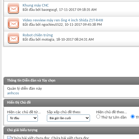
Khung máy CNC
Bắt đầu bởi
baongocgl
‎, 17-11-2017 09:18:35 AM
Video revview máy ren ống 4 inch Shida Z1T-R4III
Bắt đầu bởi
ngochieu5522
‎, 10-11-2017 09:45:38 PM
Robot chiên trứng
Bắt đầu bởi
motogia
‎, 18-10-2017 08:24:31 AM
Thông tin Diễn đàn và Tùy chọn
Quản lý diễn đàn này
anhcos
Hiển thị Chủ đề
Hiện các chủ đề từ...
Sắp xếp chủ đề theo:
Hiện chủ đề theo...
Thứ tự Lớn dần
Th
Chú giải biểu tượng
Chứa bài viết chưa đọc