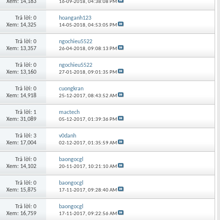
Xem: 14,183
16-09-2018,
04:38:08 PM
Trả lời: 0
hoanganh123
Xem: 14,325
14-05-2018,
04:53:05 PM
Trả lời: 0
ngochieu5522
Xem: 13,357
26-04-2018,
09:08:13 PM
Trả lời: 0
ngochieu5522
Xem: 13,160
27-01-2018,
09:01:35 PM
Trả lời: 0
cuongkran
Xem: 14,918
25-12-2017,
08:43:52 AM
Trả lời: 1
mactech
Xem: 31,089
05-12-2017,
01:39:36 PM
Trả lời: 3
v0danh
Xem: 17,004
02-12-2017,
01:35:59 AM
Trả lời: 0
baongocgl
Xem: 14,102
20-11-2017,
10:21:10 AM
Trả lời: 0
baongocgl
Xem: 15,875
17-11-2017,
09:28:40 AM
Trả lời: 0
baongocgl
Xem: 16,759
17-11-2017,
09:22:56 AM