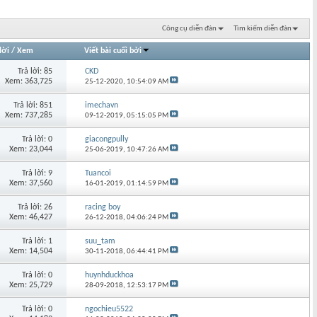
Công cụ diễn đàn
Tìm kiếm diễn đàn
lời
/
Xem
Viết bài cuối bởi
Trả lời: 85
CKD
Xem: 363,725
25-12-2020,
10:54:09 AM
Trả lời: 851
imechavn
Xem: 737,285
09-12-2019,
05:15:05 PM
Trả lời: 0
giacongpully
Xem: 23,044
25-06-2019,
10:47:26 AM
Trả lời: 9
Tuancoi
Xem: 37,560
16-01-2019,
01:14:59 PM
Trả lời: 26
racing boy
Xem: 46,427
26-12-2018,
04:06:24 PM
Trả lời: 1
suu_tam
Xem: 14,504
30-11-2018,
06:44:41 PM
Trả lời: 0
huynhduckhoa
Xem: 25,729
28-09-2018,
12:53:17 PM
Trả lời: 0
ngochieu5522