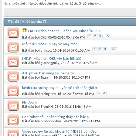
Nơi chuyên giới thiệu các video clip về khoa học, kỹ thuật, đời sống v.v...
Tiêu đề
/
Khởi tạo chủ đề
CKD's video channel - Kênh YouTube của CKD
1
2
3
...
5
Bắt đầu bởi
CKD
‎, 05-05-2016 05:42:06 PM
Mỗi tuần một clip hay về máy móc
1
2
3
...
43
Bắt đầu bởi
anhcos
‎, 16-01-2014 09:01:03 AM
[HELP] Máy tiênj OKUMA báo lỗi 100-4
Bắt đầu bởi
giacongpully
‎, 25-06-2019 10:47:26 AM
ATC phiên bản vùng sâu vùng xa
Bắt đầu bởi
Tuanlm
‎, 14-10-2016 10:10:07 PM
kênh của racing boy chuyên về chế cháo giải trí
1
2
Bắt đầu bởi
racing boy
‎, 18-12-2018 09:04:18 PM
Fly Board
Bắt đầu bởi
TigerHN
‎, 23-01-2018 11:46:43 AM
Con robot đểu nhất e từng thấy các bác ạ
Bắt đầu bởi
huynhduckhoa
‎, 28-09-2018 12:53:17 PM
Video review Remáy khoan từ MDS32 bản đẹp
Bắt đầu bởi
ngochieu5522
‎, 16-09-2018 04:38:08 PM