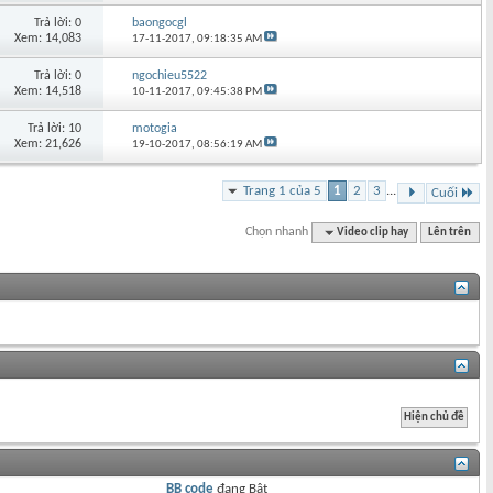
Trả lời: 0
baongocgl
Xem: 14,083
17-11-2017,
09:18:35 AM
Trả lời: 0
ngochieu5522
Xem: 14,518
10-11-2017,
09:45:38 PM
Trả lời: 10
motogia
Xem: 21,626
19-10-2017,
08:56:19 AM
Trang 1 của 5
1
2
3
...
Cuối
Chọn nhanh
Video clip hay
Lên trên
BB code
đang
Bật