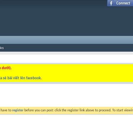
nks
n dưới).
a sẻ bài viết lên facebook
.
y have to
register
before you can post: click the register link above to proceed. To start view