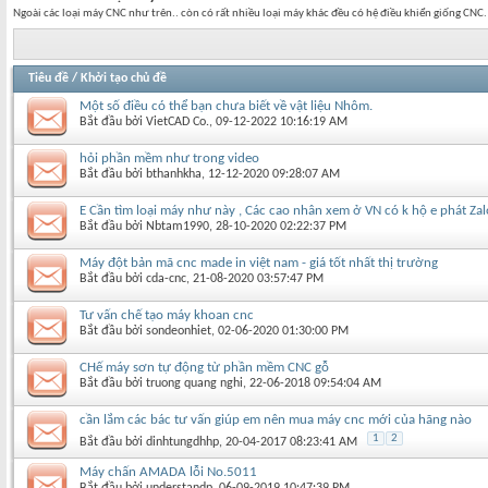
Ngoài các loại máy CNC như trên.. còn có rất nhiều loại máy khác đều có hệ điều khiển giống CNC
Tiêu đề
/
Khởi tạo chủ đề
Một số điều có thể bạn chưa biết về vật liệu Nhôm.
Bắt đầu bởi
VietCAD Co.
‎, 09-12-2022 10:16:19 AM
hỏi phần mềm như trong video
Bắt đầu bởi
bthanhkha
‎, 12-12-2020 09:28:07 AM
E Cần tìm loại máy như này , Các cao nhân xem ở VN có k hộ e phát Z
Bắt đầu bởi
Nbtam1990
‎, 28-10-2020 02:22:37 PM
Máy đột bản mã cnc made in việt nam - giá tốt nhất thị trường
Bắt đầu bởi
cda-cnc
‎, 21-08-2020 03:57:47 PM
Tư vấn chế tạo máy khoan cnc
Bắt đầu bởi
sondeonhiet
‎, 02-06-2020 01:30:00 PM
CHế máy sơn tự động từ phần mềm CNC gỗ
Bắt đầu bởi
truong quang nghi
‎, 22-06-2018 09:54:04 AM
cần lắm các bác tư vấn giúp em nên mua máy cnc mới của hãng nào
1
2
Bắt đầu bởi
dinhtungdhhp
‎, 20-04-2017 08:23:41 AM
Máy chấn AMADA lỗi No.5011
Bắt đầu bởi
understandp
‎, 06-09-2019 10:47:39 PM