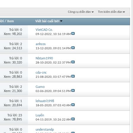
Công cụ diễn đàn
Tìm kiếm diễn đàn
lời
/
Xem
Viết bài cuối bởi
Trả lời: 0
VietCAD Co.
Xem: 98,202
09-12-2022,
10:16:19 AM
Trả lời: 2
anhcos
Xem: 24,513
13-12-2020,
09:01:14 PM
Trả lời: 0
Nbtam1990
Xem: 30,320
28-10-2020,
02:22:37 PM
Trả lời: 0
cda-cnc
Xem: 28,863
21-08-2020,
03:57:47 PM
Trả lời: 2
Gamo
Xem: 21,300
02-06-2020,
09:04:51 PM
Trả lời: 1
lehuutri1998
Xem: 20,694
18-05-2020,
07:03:43 AM
Trả lời: 23
Luyến
Xem: 78,895
04-11-2019,
10:26:22 AM
Trả lời: 0
understandp