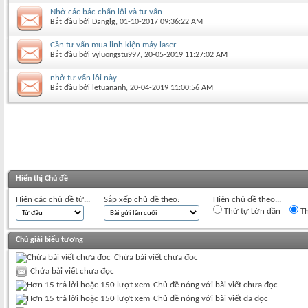
Nhờ các bác chẩn lỗi và tư vấn
Bắt đầu bởi
Danglg
‎, 01-10-2017 09:36:22 AM
Cần tư vấn mua linh kiện máy laser
Bắt đầu bởi
vyluongstu997
‎, 20-05-2019 11:27:02 AM
nhờ tư vấn lỗi này
Bắt đầu bởi
letuananh
‎, 20-04-2019 11:00:56 AM
Hiển thị Chủ đề
Hiện các chủ đề từ...
Sắp xếp chủ đề theo:
Hiện chủ đề theo...
Thứ tự Lớn dần
Th
Chú giải biểu tượng
Chứa bài viết chưa đọc
Chứa bài viết chưa đọc
Chủ đề nóng với bài viết chưa đọc
Chủ đề nóng với bài viết đã đọc