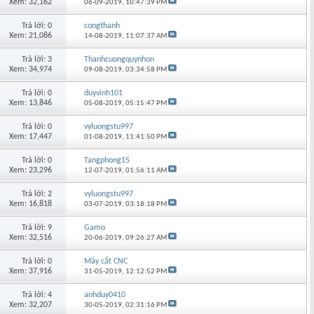
Xem: 32,162
06-09-2019,
10:47:39 PM
Trả lời: 0
congthanh
Xem: 21,086
14-08-2019,
11:07:37 AM
Trả lời: 3
Thanhcuongquynhon
Xem: 34,974
09-08-2019,
03:34:58 PM
Trả lời: 0
duyvinh101
Xem: 13,846
05-08-2019,
05:15:47 PM
Trả lời: 0
vyluongstu997
Xem: 17,447
01-08-2019,
11:41:50 PM
Trả lời: 0
Tangphong15
Xem: 23,296
12-07-2019,
01:56:11 AM
Trả lời: 2
vyluongstu997
Xem: 16,818
03-07-2019,
03:18:18 PM
Trả lời: 9
Gamo
Xem: 32,516
20-06-2019,
09:26:27 AM
Trả lời: 0
Máy cắt CNC
Xem: 37,916
31-05-2019,
12:12:52 PM
Trả lời: 4
anhduy0410
Xem: 32,207
30-05-2019,
02:31:16 PM