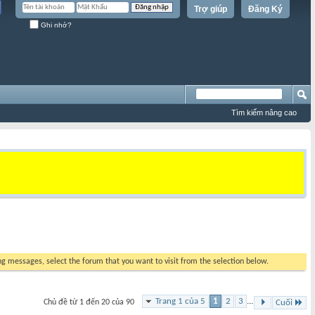
Trợ giúp
Đăng Ký
Ghi nhớ?
Tìm kiếm nâng cao
ing messages, select the forum that you want to visit from the selection below.
Trang 1 của 5
1
2
3
...
Chủ đề từ 1 đến 20 của 90
Cuối