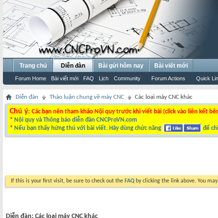
Trang chủ
Diễn đàn
Bài gửi hôm nay
Bài viết mới
Forum Home
Bài viết mới
FAQ
Lịch
Community
Forum Actions
Quick Li
Diễn đàn
Thảo luận chung về máy CNC
Các loại máy CNC khác
Chú ý
: Các bạn nên tham khảo Nội quy trước khi viết bài (click vào liên kết bê
*
Nội quy và Thông báo diễn đàn CNCProVN.com
*
Nếu bạn thấy hứng thú với bài viết. Hãy dùng chức năng
để chi
If this is your first visit, be sure to check out the
FAQ
by clicking the link above. You ma
Diễn đàn:
Các loại máy CNC khác