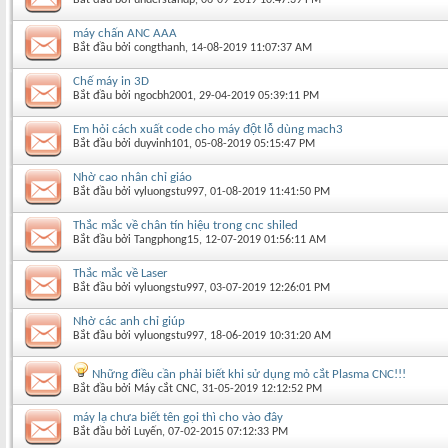
máy chấn ANC AAA
Bắt đầu bởi
congthanh
‎, 14-08-2019 11:07:37 AM
Chế máy in 3D
Bắt đầu bởi
ngocbh2001
‎, 29-04-2019 05:39:11 PM
Em hỏi cách xuất code cho máy đột lỗ dùng mach3
Bắt đầu bởi
duyvinh101
‎, 05-08-2019 05:15:47 PM
Nhờ cao nhân chỉ giáo
Bắt đầu bởi
vyluongstu997
‎, 01-08-2019 11:41:50 PM
Thắc mắc về chân tín hiệu trong cnc shiled
Bắt đầu bởi
Tangphong15
‎, 12-07-2019 01:56:11 AM
Thắc mắc về Laser
Bắt đầu bởi
vyluongstu997
‎, 03-07-2019 12:26:01 PM
Nhờ các anh chỉ giúp
Bắt đầu bởi
vyluongstu997
‎, 18-06-2019 10:31:20 AM
Những điều cần phải biết khi sử dụng mỏ cắt Plasma CNC!!!
Bắt đầu bởi
Máy cắt CNC
‎, 31-05-2019 12:12:52 PM
máy lạ chưa biết tên gọi thì cho vào đây
Bắt đầu bởi
Luyến
‎, 07-02-2015 07:12:33 PM