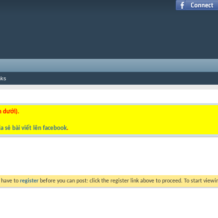
nks
n dưới).
a sẻ bài viết lên facebook
.
y have to
register
before you can post: click the register link above to proceed. To start view