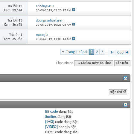
Trả lời: 12
anhduy0410
Xem: 33,144
30-05-2019,
02:20:17 PM
Trả lời: 13
duongvanhuelaser
Xem: 36,898
22-05-2019,
10:26:08 AM
Trả lời: 1
motogia
Xem: 35,967
20-04-2019,
11:08:14 AM
Trang 1 của 5
1
2
3
...
Cuối
Chọn nhanh
Các loại máy CNC khác
Lên trên
BB code
đang
Bật
Smilies
đang
Bật
[IMG]
code đang
Bật
[VIDEO]
code is
Bật
HTML code đang
Tắt