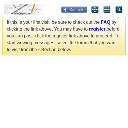
If this is your first visit, be sure to check out the
FAQ
by
clicking the link above. You may have to
register
before
you can post: click the register link above to proceed. To
start viewing messages, select the forum that you want
to visit from the selection below.