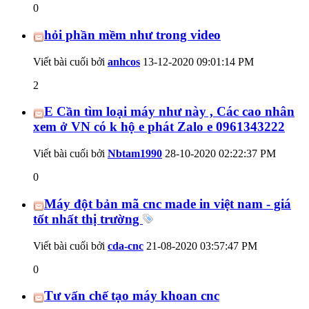
0
hỏi phần mềm như trong video
Viết bài cuối bởi
anhcos
13-12-2020
09:01:14 PM
2
E Cần tìm loại máy như này , Các cao nhân
xem ở VN có k hộ e phát Zalo e 0961343222
Viết bài cuối bởi
Nbtam1990
28-10-2020
02:22:37 PM
0
Máy đột bản mã cnc made in việt nam - giá
tốt nhất thị trường
Viết bài cuối bởi
cda-cnc
21-08-2020
03:57:47 PM
0
Tư vấn chế tạo máy khoan cnc