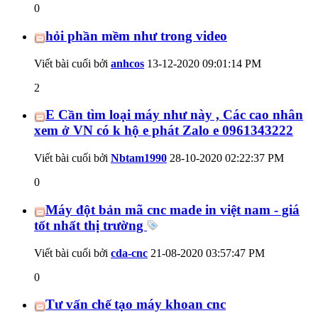
0
hỏi phần mềm như trong video
Viết bài cuối bởi
anhcos
13-12-2020
09:01:14 PM
2
E Cần tìm loại máy như này , Các cao nhân
xem ở VN có k hộ e phát Zalo e 0961343222
Viết bài cuối bởi
Nbtam1990
28-10-2020
02:22:37 PM
0
Máy đột bản mã cnc made in việt nam - giá
tốt nhất thị trường
Viết bài cuối bởi
cda-cnc
21-08-2020
03:57:47 PM
0
Tư vấn chế tạo máy khoan cnc