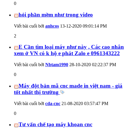
0
hỏi phần mềm như trong video
Viết bài cuối bởi
anhcos
13-12-2020
09:01:14 PM
2
E Cần tìm loại máy như này , Các cao nhân
xem ở VN có k hộ e phát Zalo e 0961343222
Viết bài cuối bởi
Nbtam1990
28-10-2020
02:22:37 PM
0
Máy đột bản mã cnc made in việt nam - giá
tốt nhất thị trường
Viết bài cuối bởi
cda-cnc
21-08-2020
03:57:47 PM
0
Tư vấn chế tạo máy khoan cnc