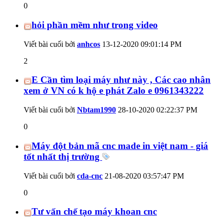
0
hỏi phần mềm như trong video
Viết bài cuối bởi
anhcos
13-12-2020
09:01:14 PM
2
E Cần tìm loại máy như này , Các cao nhân
xem ở VN có k hộ e phát Zalo e 0961343222
Viết bài cuối bởi
Nbtam1990
28-10-2020
02:22:37 PM
0
Máy đột bản mã cnc made in việt nam - giá
tốt nhất thị trường
Viết bài cuối bởi
cda-cnc
21-08-2020
03:57:47 PM
0
Tư vấn chế tạo máy khoan cnc