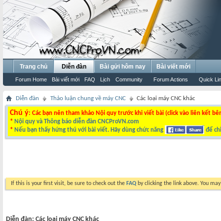
Trang chủ
Diễn đàn
Bài gửi hôm nay
Bài viết mới
Forum Home
Bài viết mới
FAQ
Lịch
Community
Forum Actions
Quick Li
Diễn đàn
Thảo luận chung về máy CNC
Các loại máy CNC khác
Chú ý
: Các bạn nên tham khảo Nội quy trước khi viết bài (click vào liên kết bê
*
Nội quy và Thông báo diễn đàn CNCProVN.com
*
Nếu bạn thấy hứng thú với bài viết. Hãy dùng chức năng
để chi
If this is your first visit, be sure to check out the
FAQ
by clicking the link above. You ma
Diễn đàn:
Các loại máy CNC khác