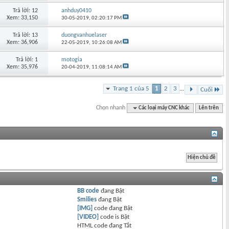
Trả lời: 12
anhduy0410
Xem: 33,150
30-05-2019,
02:20:17 PM
Trả lời: 13
duongvanhuelaser
Xem: 36,906
22-05-2019,
10:26:08 AM
Trả lời: 1
motogia
Xem: 35,976
20-04-2019,
11:08:14 AM
Trang 1 của 5
1
2
3
...
Cuối
Chọn nhanh
Các loại máy CNC khác
Lên trên
BB code
đang
Bật
Smilies
đang
Bật
[IMG]
code đang
Bật
[VIDEO]
code is
Bật
HTML code đang
Tắt