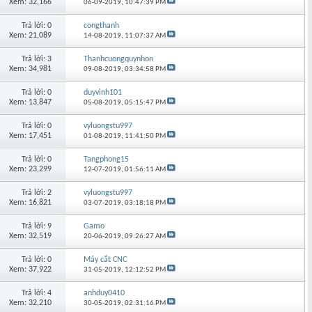
Xem: 32,166
06-09-2019,
10:47:39 PM
Trả lời: 0
congthanh
Xem: 21,089
14-08-2019,
11:07:37 AM
Trả lời: 3
Thanhcuongquynhon
Xem: 34,981
09-08-2019,
03:34:58 PM
Trả lời: 0
duyvinh101
Xem: 13,847
05-08-2019,
05:15:47 PM
Trả lời: 0
vyluongstu997
Xem: 17,451
01-08-2019,
11:41:50 PM
Trả lời: 0
Tangphong15
Xem: 23,299
12-07-2019,
01:56:11 AM
Trả lời: 2
vyluongstu997
Xem: 16,821
03-07-2019,
03:18:18 PM
Trả lời: 9
Gamo
Xem: 32,519
20-06-2019,
09:26:27 AM
Trả lời: 0
Máy cắt CNC
Xem: 37,922
31-05-2019,
12:12:52 PM
Trả lời: 4
anhduy0410
Xem: 32,210
30-05-2019,
02:31:16 PM