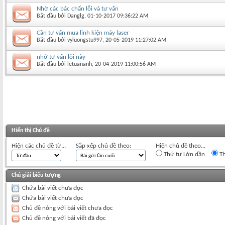
Nhờ các bác chẩn lỗi và tư vấn
Bắt đầu bởi
Danglg
‎, 01-10-2017 09:36:22 AM
Cần tư vấn mua linh kiện máy laser
Bắt đầu bởi
vyluongstu997
‎, 20-05-2019 11:27:02 AM
nhờ tư vấn lỗi này
Bắt đầu bởi
letuananh
‎, 20-04-2019 11:00:56 AM
Hiển thị Chủ đề
Hiện các chủ đề từ...
Sắp xếp chủ đề theo:
Hiện chủ đề theo...
Thứ tự Lớn dần
Th
Chú giải biểu tượng
Chứa bài viết chưa đọc
Chứa bài viết chưa đọc
Chủ đề nóng với bài viết chưa đọc
Chủ đề nóng với bài viết đã đọc