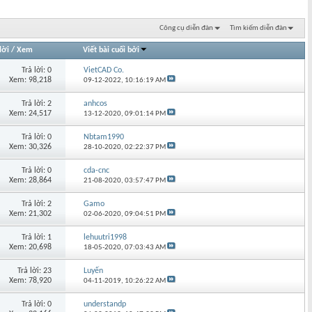
Công cụ diễn đàn
Tìm kiếm diễn đàn
lời
/
Xem
Viết bài cuối bởi
Trả lời: 0
VietCAD Co.
Xem: 98,218
09-12-2022,
10:16:19 AM
Trả lời: 2
anhcos
Xem: 24,517
13-12-2020,
09:01:14 PM
Trả lời: 0
Nbtam1990
Xem: 30,326
28-10-2020,
02:22:37 PM
Trả lời: 0
cda-cnc
Xem: 28,864
21-08-2020,
03:57:47 PM
Trả lời: 2
Gamo
Xem: 21,302
02-06-2020,
09:04:51 PM
Trả lời: 1
lehuutri1998
Xem: 20,698
18-05-2020,
07:03:43 AM
Trả lời: 23
Luyến
Xem: 78,920
04-11-2019,
10:26:22 AM
Trả lời: 0
understandp