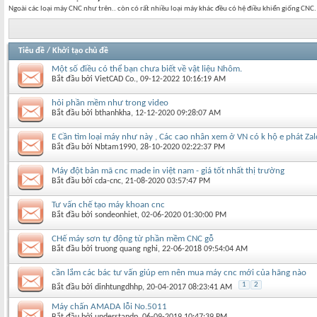
Ngoài các loại máy CNC như trên.. còn có rất nhiều loại máy khác đều có hệ điều khiển giống CNC
Tiêu đề
/
Khởi tạo chủ đề
Một số điều có thể bạn chưa biết về vật liệu Nhôm.
Bắt đầu bởi
VietCAD Co.
‎, 09-12-2022 10:16:19 AM
hỏi phần mềm như trong video
Bắt đầu bởi
bthanhkha
‎, 12-12-2020 09:28:07 AM
E Cần tìm loại máy như này , Các cao nhân xem ở VN có k hộ e phát Z
Bắt đầu bởi
Nbtam1990
‎, 28-10-2020 02:22:37 PM
Máy đột bản mã cnc made in việt nam - giá tốt nhất thị trường
Bắt đầu bởi
cda-cnc
‎, 21-08-2020 03:57:47 PM
Tư vấn chế tạo máy khoan cnc
Bắt đầu bởi
sondeonhiet
‎, 02-06-2020 01:30:00 PM
CHế máy sơn tự động từ phần mềm CNC gỗ
Bắt đầu bởi
truong quang nghi
‎, 22-06-2018 09:54:04 AM
cần lắm các bác tư vấn giúp em nên mua máy cnc mới của hãng nào
1
2
Bắt đầu bởi
dinhtungdhhp
‎, 20-04-2017 08:23:41 AM
Máy chấn AMADA lỗi No.5011
Bắt đầu bởi
understandp
‎, 06-09-2019 10:47:39 PM