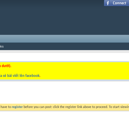
nks
n dưới).
a sẻ bài viết lên facebook
.
y have to
register
before you can post: click the register link above to proceed. To start view