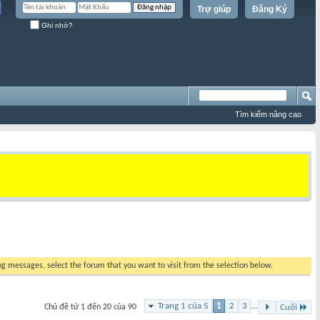
Trợ giúp
Đăng Ký
Ghi nhớ?
Tìm kiếm nâng cao
ing messages, select the forum that you want to visit from the selection below.
Trang 1 của 5
1
2
3
...
Chủ đề từ 1 đến 20 của 90
Cuối