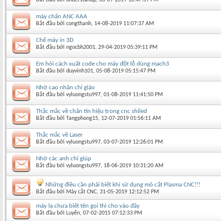
máy chấn ANC AAA
Bắt đầu bởi
congthanh
‎, 14-08-2019 11:07:37 AM
Chế máy in 3D
Bắt đầu bởi
ngocbh2001
‎, 29-04-2019 05:39:11 PM
Em hỏi cách xuất code cho máy đột lỗ dùng mach3
Bắt đầu bởi
duyvinh101
‎, 05-08-2019 05:15:47 PM
Nhờ cao nhân chỉ giáo
Bắt đầu bởi
vyluongstu997
‎, 01-08-2019 11:41:50 PM
Thắc mắc về chân tín hiệu trong cnc shiled
Bắt đầu bởi
Tangphong15
‎, 12-07-2019 01:56:11 AM
Thắc mắc về Laser
Bắt đầu bởi
vyluongstu997
‎, 03-07-2019 12:26:01 PM
Nhờ các anh chỉ giúp
Bắt đầu bởi
vyluongstu997
‎, 18-06-2019 10:31:20 AM
Những điều cần phải biết khi sử dụng mỏ cắt Plasma CNC!!!
Bắt đầu bởi
Máy cắt CNC
‎, 31-05-2019 12:12:52 PM
máy lạ chưa biết tên gọi thì cho vào đây
Bắt đầu bởi
Luyến
‎, 07-02-2015 07:12:33 PM